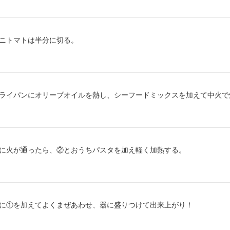
り方2：
ニトマトは半分に切る。
り方3：
ライパンにオリーブオイルを熱し、シーフードミックスを加えて中火で
り方4：
に火が通ったら、②とおうちパスタを加え軽く加熱する。
り方5：
に①を加えてよくまぜあわせ、器に盛りつけて出来上がり！