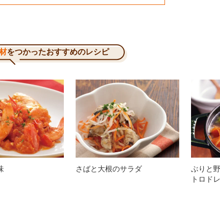
材
をつかったおすすめのレシピ
味
さばと大根のサラダ
ぶりと
トロド