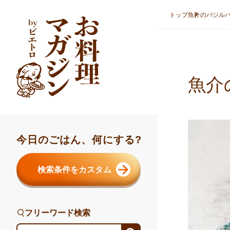
本文へスキップ
トップ
魚介のバジル
魚介
今日のごはん、何にする?
検索条件をカスタム
フリーワード検索
フリーワード検索