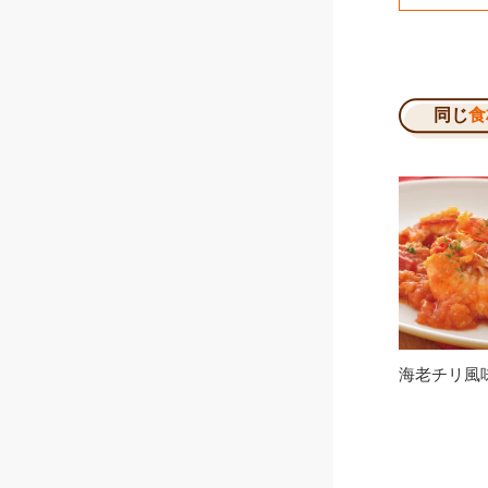
同じ
食
海老チリ風