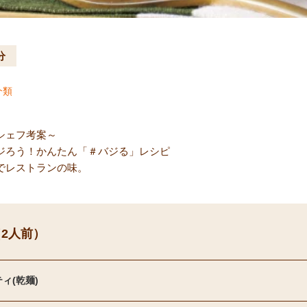
分
介類
シェフ考案～
ジろう！かんたん「＃バジる」レシピ
でレストランの味。
2人前）
ィ(乾麺)