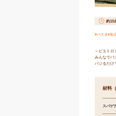
約
15
パスタ
魚
～ピエトロ
みんなでバ
バジるだけ
材料（
スパゲテ