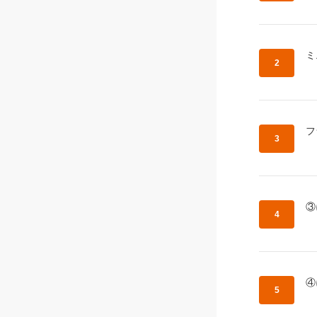
作
ミ
作
フ
作
③
作
④