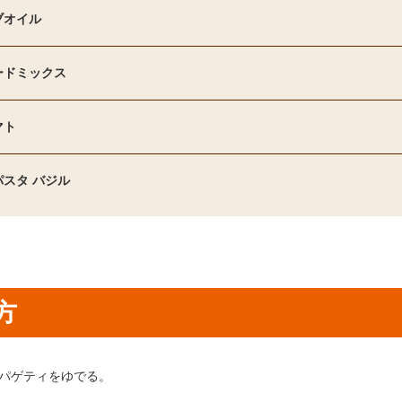
ブオイル
ードミックス
マト
スタ バジル
方
り方1：
パゲティをゆでる。