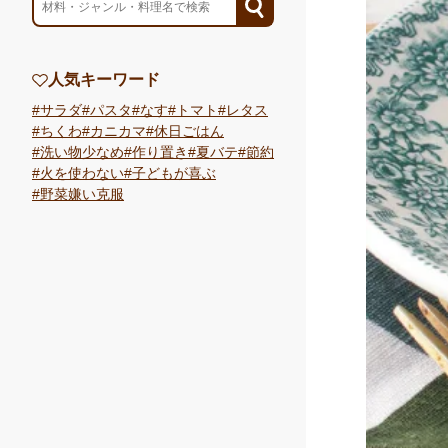
人気キーワード
サラダ
パスタ
なす
トマト
レタス
ちくわ
カニカマ
休日ごはん
洗い物少なめ
作り置き
夏バテ
節約
火を使わない
子どもが喜ぶ
野菜嫌い克服