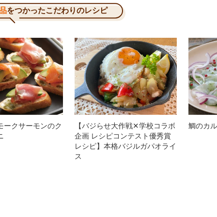
品
をつかったこだわりのレシピ
モークサーモンのク
【バジらせ大作戦✕学校コラボ
鯛のカ
ニ
企画 レシピコンテスト優秀賞
レシピ】本格バジルガパオライ
ス