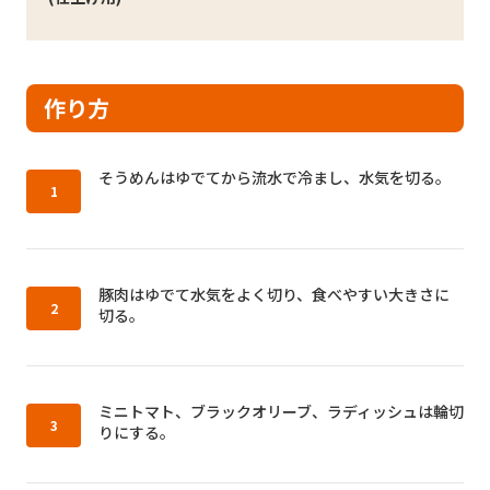
作り方
作り方1：
そうめんはゆでてから流水で冷まし、水気を切る。
作り方2：
豚肉はゆでて水気をよく切り、食べやすい大きさに
切る。
作り方3：
ミニトマト、ブラックオリーブ、ラディッシュは輪切
りにする。