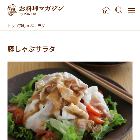
本文へスキップ
トップ
豚しゃぶサラダ
豚しゃぶサラダ