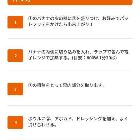
作り方1：
①のバナナの皮の器に③を盛りつけ、お好みでパッ
トフッテをかけたら出来上がり！
作り方2：
バナナの内側に切り込みを入れ、ラップで包んで電
子レンジで加熱する。(目安：600W 1分30秒)
作り方3：
①の粗熱をとって果肉部分を取り出す。
作り方4：
ボウルに②、アボカド、ドレッシングを加え、よく
混ぜ合わせる。