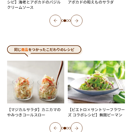
シピ】海老とアボカドのバジル
アボカドの和えものサラダ
クリームソース
同じ
商品
をつかったこだわりのレシピ
【マジカルサラダ】カニカマの
【ピエトロ×サントリーフラワー
油
やみつきコールスロー
ズ コラボレシピ】無限ピーマン