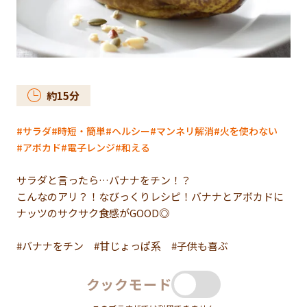
約
15
分
サラダ
時短・簡単
ヘルシー
マンネリ解消
火を使わない
アボカド
電子レンジ
和える
サラダと言ったら…バナナをチン！？
こんなのアリ？！なびっくりレシピ！バナナとアボカドに
ナッツのサクサク食感がGOOD◎
#バナナをチン #甘じょっぱ系 #子供も喜ぶ
クックモード