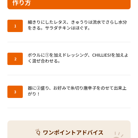
作り方
作り方1：
細きりにしたレタス、きゅうりは流水でさらし水分
をきる。サラダチキンはほぐす。
作り方2：
ボウルに①を加えドレッシング、CHILLIES!を加えよ
く混ぜ合わせる。
作り方3：
器に②盛り、お好みで糸切り唐辛子をのせて出来上
がり！
ワンポイントアドバイス