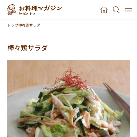
本文へスキップ
トップ
棒々鶏サラダ
棒々鶏サラダ