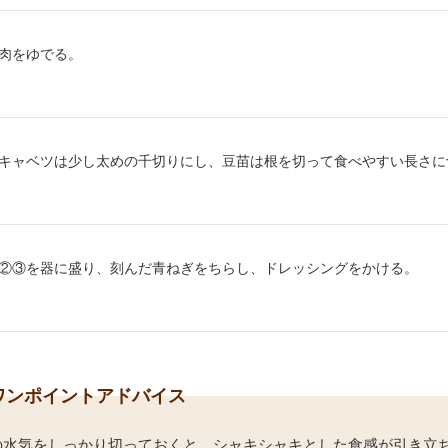
り方2：
肉をゆでる。
り方3：
キャベツは少し太めの千切りにし、豆苗は根を切って食べやすい長さに
り方4：
②③を器に盛り、刻んだ青ねぎをちらし、ドレッシングをかける。
ワンポイントアドバイス
の水気をしっかり切っておくと、シャキシャキとした食感が引き立