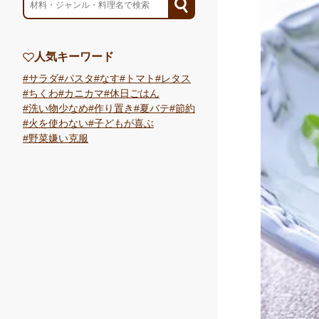
人気キーワード
サラダ
パスタ
なす
トマト
レタス
ちくわ
カニカマ
休日ごはん
洗い物少なめ
作り置き
夏バテ
節約
火を使わない
子どもが喜ぶ
野菜嫌い克服