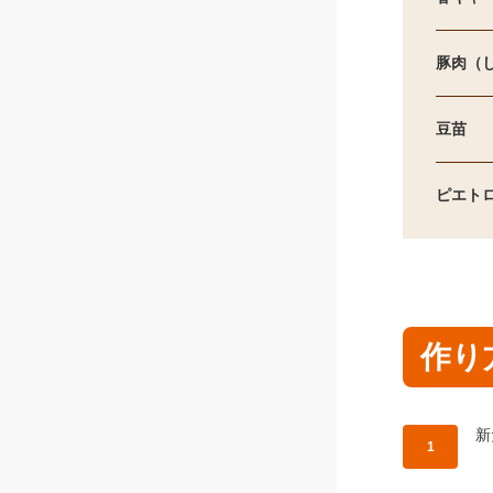
豚肉（
豆苗
ピエト
作り
作
新