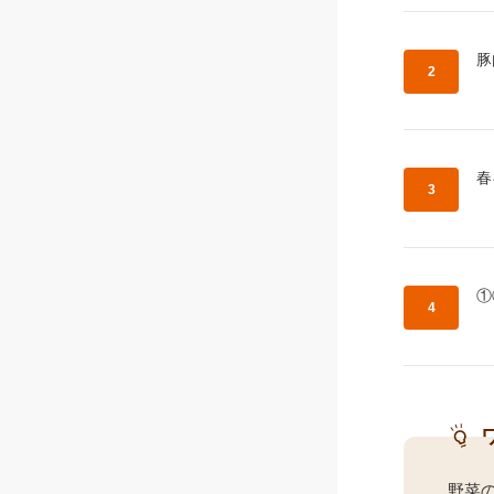
作
豚
作
春
作
①
野菜