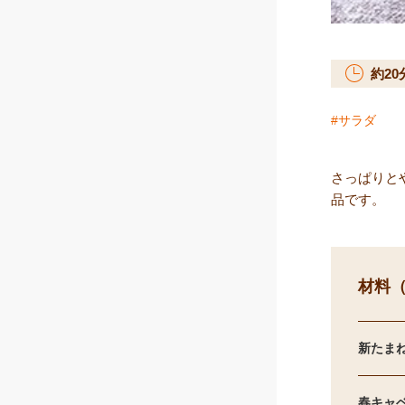
約
20
サラダ
さっぱりと
品です。
材料（
新たま
春キャ