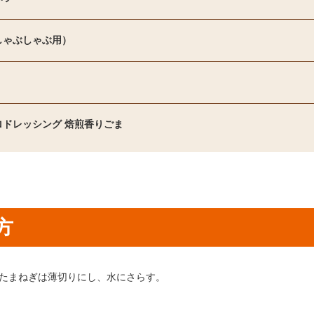
しゃぶしゃぶ用）
ロドレッシング 焙煎香りごま
方
り方1：
たまねぎは薄切りにし、水にさらす。