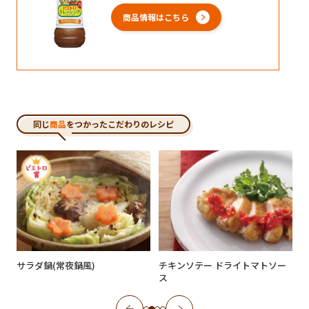
商品情報はこちら
同じ
商品
をつかったこだわりのレシピ
ド
サラダ鍋(常夜鍋風)
チキンソテー ドライトマトソー
ス