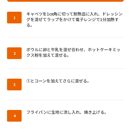
作り方1：
キャベツを1㎝角に切って耐熱皿に入れ、ドレッシン
グを混ぜてラップをかけて電子レンジで1分加熱す
る。
作り方2：
ボウルに卵と牛乳を混ぜ合わせ、ホットケーキミッ
クス粉を加えて混ぜる。
作り方3：
①とコーンを加えてさらに混ぜる。
作り方4：
フライパンに生地に流し入れ、焼き上げる。