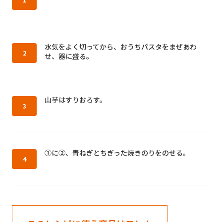
作り方2：
水気をよく切ってから、おうちパスタをまぜあわ
せ、器に盛る。
作り方3：
山芋はすりおろす。
作り方4：
①に②、青ねぎとちぎった焼きのりをのせる。