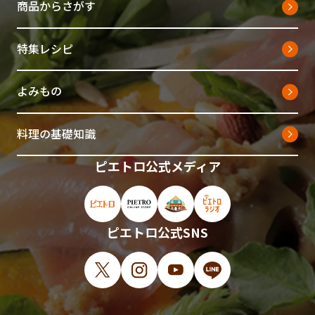
商品からさがす
特集レシピ
よみもの
料理の基礎知識
ピエトロ公式メディア
ピエトロ公式サイト（新しいウィンドウで開
ピエトロオンラインストア（新しい
ピエトロホームタウン（新し
ピエトロラジオ（新
ピエトロ公式SNS
X（新しいウィンドウで開きます）
Instagram（新しいウィンドウで開
YouTube（新しいウィンド
LINE（新しいウィ