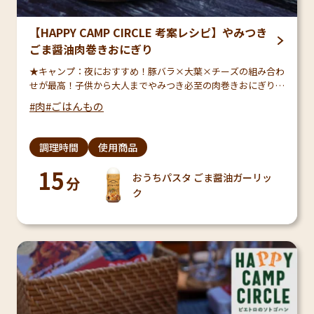
【HAPPY CAMP CIRCLE 考案レシピ】やみつき
ごま醤油肉巻きおにぎり
★キャンプ：夜におすすめ！豚バラ×大葉×チーズの組み合わ
せが最高！子供から大人までやみつき必至の肉巻きおにぎりで
す♪
肉
ごはんもの
調理時間
使用商品
15
おうちパスタ ごま醤油ガーリッ
分
ク