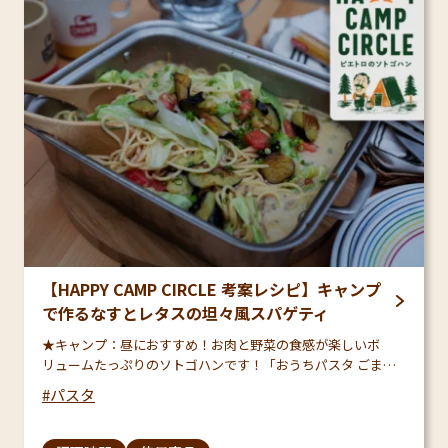
【HAPPY CAMP CIRCLE 考案レシピ】キャンプ
で作るなすとレタスの坦々風スパゲティ
★キャンプ：昼におすすめ！お肉と野菜の食感が楽しいボ
リュームたっぷりのソトゴハンです！「おうちパスタ ごま醤
油ガーリック」で作る、ちょっと変わり種の担々風スパゲティ
パスタ
で、寒い時期でもポカポカ温まること間違いなし♪