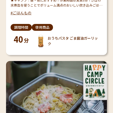
★キャンプ：昼・夜におすすめ！作業時間は実質5分！さばの
水煮缶を使うことでボリューム満点のおいしい炊き込みごはん
がサクッとできあがります！普通の炊き込みごはんとはひと味
ごはんもの
ちがったおいしさをお楽しみいただけますよ♪ソロキャン…
調理時間
使用商品
40
おうちパスタ ごま醤油ガーリッ
分
ク