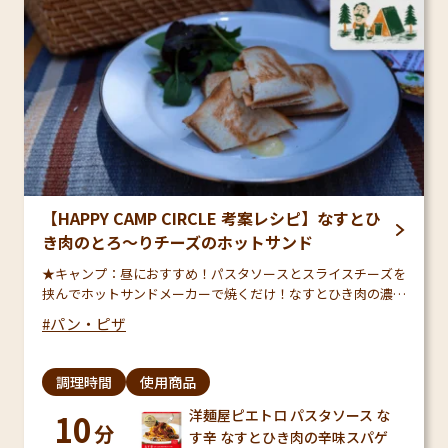
【HAPPY CAMP CIRCLE 考案レシピ】なすとひ
き肉のとろ～りチーズのホットサンド
★キャンプ：昼におすすめ！パスタソースとスライスチーズを
挟んでホットサンドメーカーで焼くだけ！なすとひき肉の濃厚
なトマトソースがチーズと絡んで絶品です。材料も3つだけの
パン・ピザ
簡単メニューなのでキャンプに最適ですよ♪
調理時間
使用商品
洋麺屋ピエトロ パスタソース な
10
分
す辛 なすとひき肉の辛味スパゲ