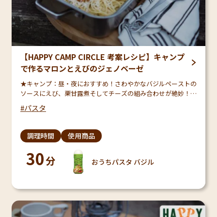
【HAPPY CAMP CIRCLE 考案レシピ】キャンプ
で作るマロンとえびのジェノベーゼ
★キャンプ：昼・夜におすすめ！さわやかなバジルペーストの
ソースにえび、栗甘露煮そしてチーズの組み合わせが絶妙！ワ
インにもピッタリのお洒落メニューなので、キャンプの夜のプ
パスタ
チパーティーや、アウトドア女子会なんかにおすすめです…
調理時間
使用商品
30
分
おうちパスタ バジル