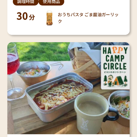
調理時間
使用商品
30
おうちパスタ ごま醤油ガーリッ
分
ク