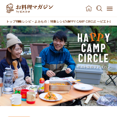
本文へスキップ
トップ
特集レシピ・よみもの：特集レシピ
HAPPY CAMP CIRCLE ～ピエト