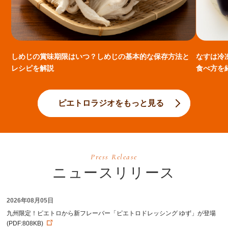
しめじの賞味期限はいつ？しめじの基本的な保存方法と
なすは冷
レシピを解説
食べ方を
ピエトロラジオをもっと見る
Press Release
ニュースリリース
2026年08月05日
九州限定！ピエトロから新フレーバー「ピエトロドレッシング ゆず」が登場
(PDF:808KB)