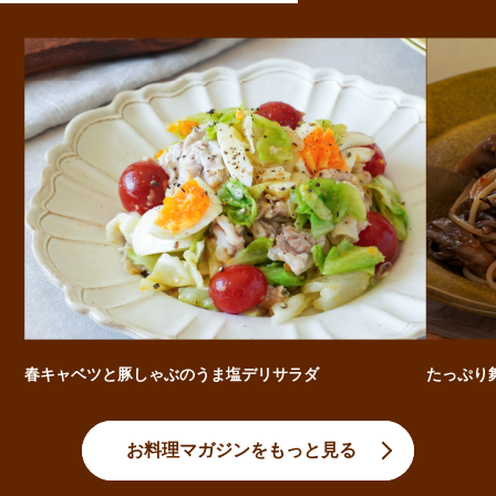
春キャベツと豚しゃぶのうま塩デリサラダ
たっぷり
お料理マガジンをもっと見る