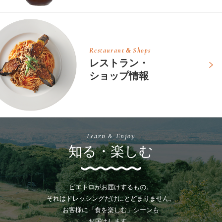
Restaurant
Shops
&
レストラン・
ショップ情報
Learn
Enjoy
&
知る・楽しむ
ピエトロがお届けするもの。
それはドレッシングだけにとどまりません。
お客様に「食を楽しむ」シーンも
お届けします。