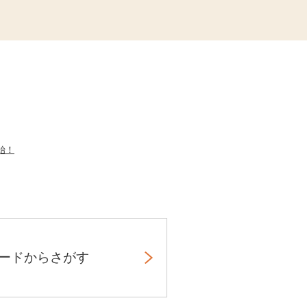
始！
ード
からさがす