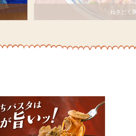
ねぎだく豚こま