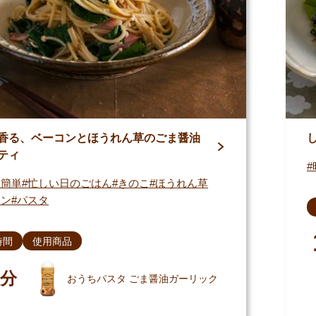
香る、ベーコンとほうれん草のごま醤油
ティ
・簡単
忙しい日のごはん
きのこ
ほうれん草
コン
パスタ
時間
使用商品
分
おうちパスタ ごま醤油ガーリック