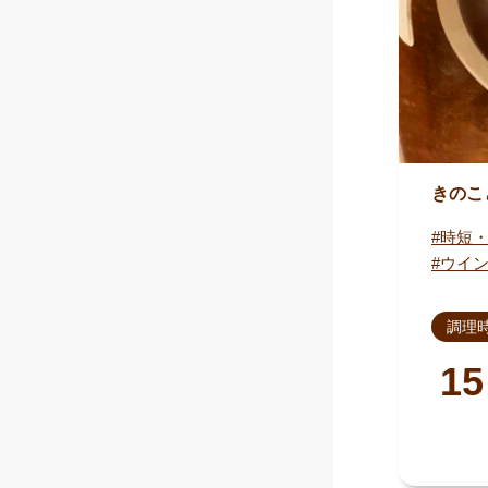
きのこ
時短
ウイ
調理
15