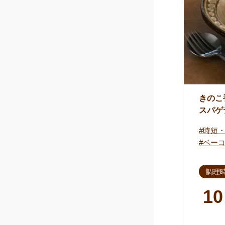
きのこ
スパゲ
時短
ベー
調理
10