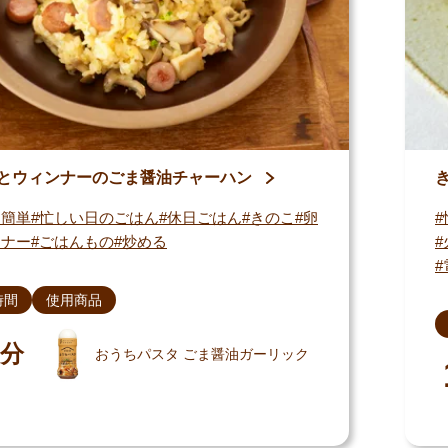
とウィンナーのごま醤油チャーハン
・簡単
忙しい日のごはん
休日ごはん
きのこ
卵
ンナー
ごはんもの
炒める
時間
使用商品
分
おうちパスタ ごま醤油ガーリック