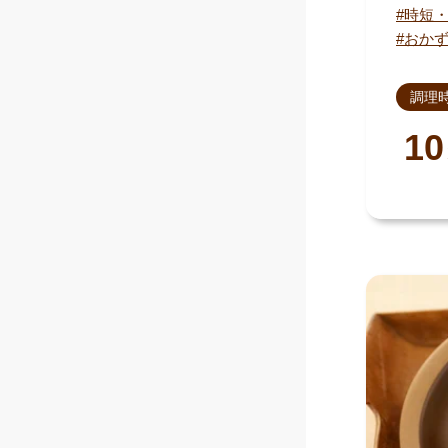
時短
おか
調理
10