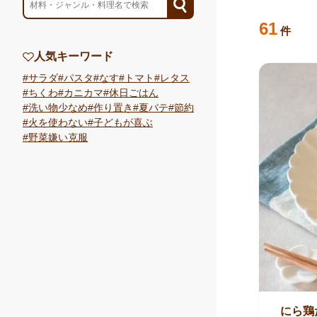
検索結果
のレ
61
件
人気キーワード
サラダ
パスタ
なす
トマト
レタス
ちくわ
カニカマ
休日ごはん
洗い物少なめ
作り置き
夏バテ
節約
火を使わない
子どもが喜ぶ
野菜嫌い克服
にら鶏