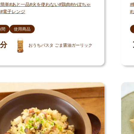
・簡単
あと一品
火を使わない
鶏肉
かぼちゃ
ず
電子レンジ
時間
使用商品
分
おうちパスタ ごま醤油ガーリック