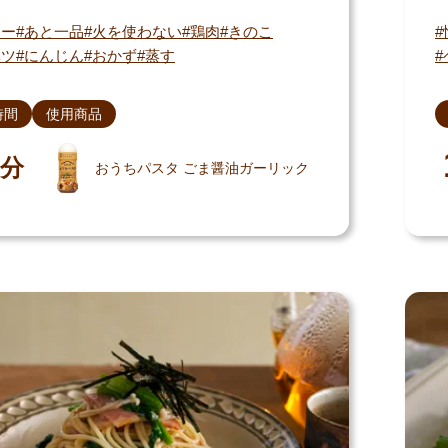
シー
あと一品
火を使わない
鶏肉
きのこ
ベツ
にんじん
おかず
蒸す
時間
使用商品
分
おうちパスタ ごま醤油ガーリック