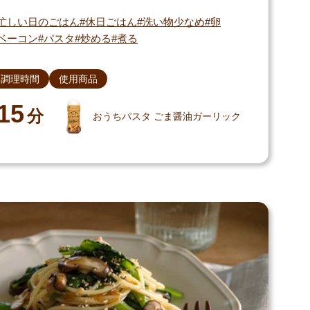
忙しい日のごはん
休日ごはん
洗い物少なめ
卵
ベーコン
パスタ
炒める
煮る
調理時間
使用商品
15
分
おうちパスタ ごま醤油ガーリック