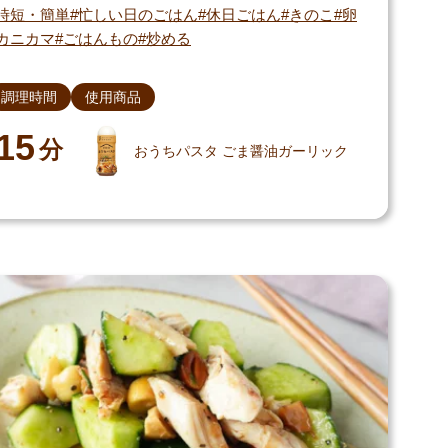
時短・簡単
忙しい日のごはん
休日ごはん
きのこ
卵
カニカマ
ごはんもの
炒める
調理時間
使用商品
15
分
おうちパスタ ごま醤油ガーリック