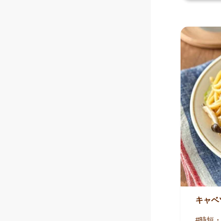
キャベ
時短