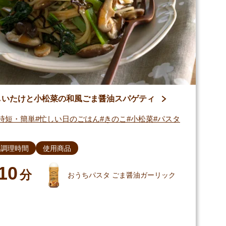
しいたけと小松菜の和風ごま醤油スパゲティ
時短・簡単
忙しい日のごはん
きのこ
小松菜
パスタ
調理時間
使用商品
10
分
おうちパスタ ごま醤油ガーリック