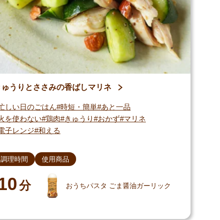
きゅうりとささみの香ばしマリネ
忙しい日のごはん
時短・簡単
あと一品
火を使わない
鶏肉
きゅうり
おかず
マリネ
電子レンジ
和える
調理時間
使用商品
10
分
おうちパスタ ごま醤油ガーリック