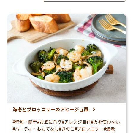
並べ替えを適用
海老とブロッコリーのアヒージョ風
時短・簡単
お酒に合う
アレンジ自在
火を使わない
パーティ・おもてなし
きのこ
ブロッコリー
海老