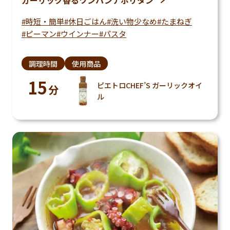
時短・簡単
休日ごはん
洗い物少なめ
たまねぎ
ピーマン
ウインナー
パスタ
調理時間
使用商品
15
ピエトロCHEF’S ガーリックオイ
分
ル