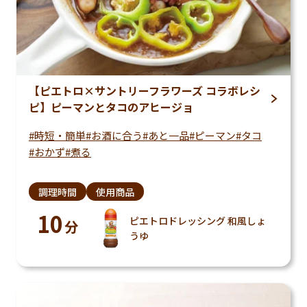
【ピエトロ×サントリーフラワーズ コラボレシ
ピ】ピーマンとタコのアヒージョ
時短・簡単
お酒に合う
あと一品
ピーマン
タコ
おかず
煮る
調理時間
使用商品
10
ピエトロドレッシング 和風しょ
分
うゆ