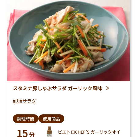
スタミナ豚しゃぶサラダ ガーリック風味
肉
サラダ
調理時間
使用商品
15
ピエトロCHEF’S ガーリックオイ
分