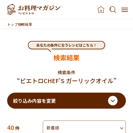
本文へスキップ
トップ
検索結果
あなたの条件に合うレシピはこちら！
検索結果
検索条件
“ピエトロCHEF’S ガーリックオイル”
検索結果まで移動する
絞り込み内容を変更
検索結果
並べ替え
のレシピ
40
件