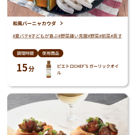
和風バーニャカウダ
夏バテ
子どもが喜ぶ
野菜嫌い克服
野菜
前菜
蒸す
調理時間
使用商品
15
ピエトロCHEF’S ガーリックオイ
分
ル