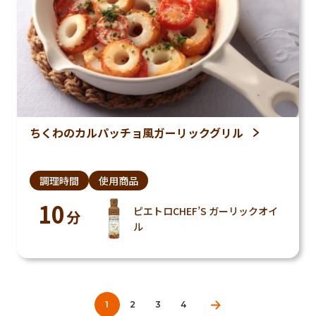
ちくわのカルパッチョ風ガーリックグリル
調理時間
使用商品
10
ピエトロCHEF’S ガーリックオイ
分
ル
1
2
3
4