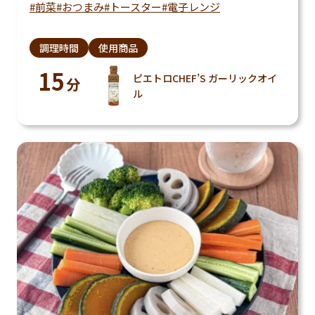
前菜
おつまみ
トースター
電子レンジ
調理時間
使用商品
15
ピエトロCHEF’S ガーリックオイ
分
ル