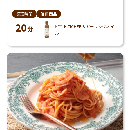
調理時間
使用商品
20
ピエトロCHEF’S ガーリックオイ
分
ル