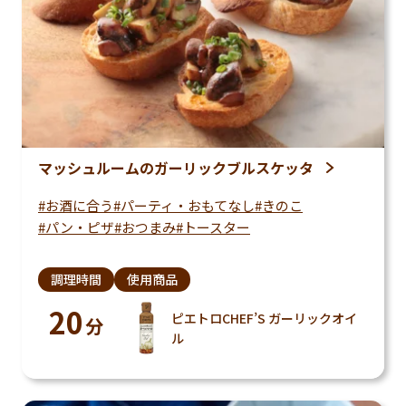
マッシュルームのガーリックブルスケッタ
お酒に合う
パーティ・おもてなし
きのこ
パン・ピザ
おつまみ
トースター
調理時間
使用商品
20
ピエトロCHEF’S ガーリックオイ
分
ル