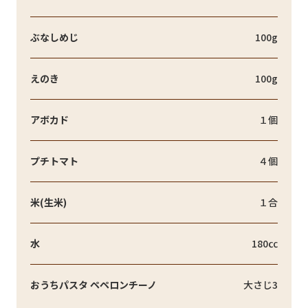
ぶなしめじ
100g
えのき
100g
アボカド
１個
プチトマト
４個
米(生米)
１合
水
180㏄
おうちパスタ ペペロンチーノ
大さじ3