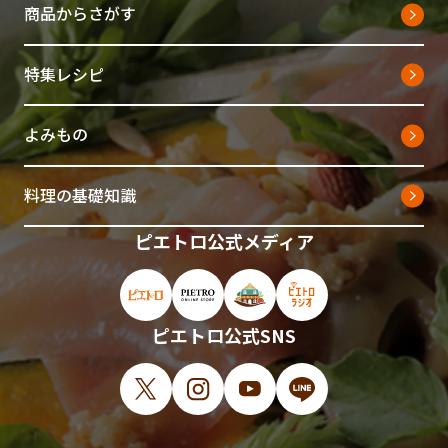
商品からさがす
特集レシピ
よみもの
料理の基礎知識
ピエトロ公式メディア
ピエトロ公式サイト（新しいウィンドウで開
ピエトロオンラインストア（新しい
ピエトロホームタウン（新し
ピエトロラジオ（新
ピエトロ公式SNS
X（新しいウィンドウで開きます）
Instagram（新しいウィンドウで開
YouTube（新しいウィンド
LINE（新しいウィ