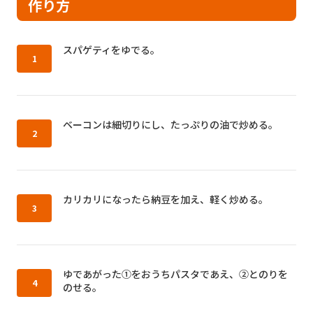
作り方
作り方1：
スパゲティをゆでる。
作り方2：
ベーコンは細切りにし、たっぷりの油で炒める。
作り方3：
カリカリになったら納豆を加え、軽く炒める。
作り方4：
ゆであがった①をおうちパスタであえ、②とのりを
のせる。