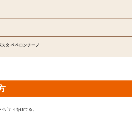
パスタ ペペロンチーノ
方
り方1：
パゲティをゆでる。