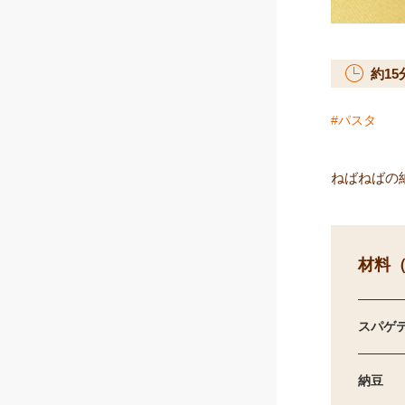
約
15
パスタ
ねばねばの
材料（
スパゲ
納豆