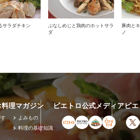
るサラダチキン
ぶなしめじと鶏肉のホットサラ
豚肉と
ダ
ノ
お料理マガジン
ピエトロ公式メディア
ピエ
がす
よみもの
ピエトロ公式サイト（新しいウィ
ピエトロオンラインストア
ピエトロホームタウ
ピエトロラジ
X
料理の基礎知識