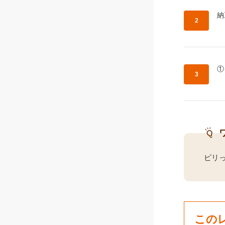
作
納
作
①
ピリ
この