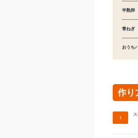
半熟卵
青ねぎ
おうち
作り
作
ス