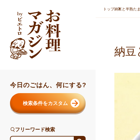
本文へスキップ
トップ
納豆と半熟た
納豆
今日のごはん、何にする?
検索条件をカスタム
フリーワード検索
フリーワード検索