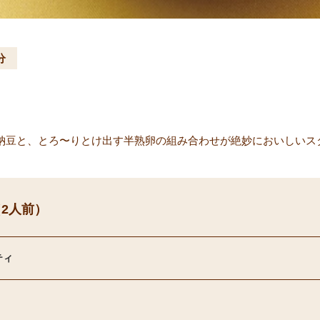
分
納豆と、とろ〜りとけ出す半熟卵の組み合わせが絶妙においしいス
2人前）
ティ