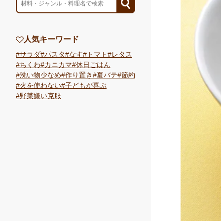
人気キーワード
サラダ
パスタ
なす
トマト
レタス
ちくわ
カニカマ
休日ごはん
洗い物少なめ
作り置き
夏バテ
節約
火を使わない
子どもが喜ぶ
野菜嫌い克服