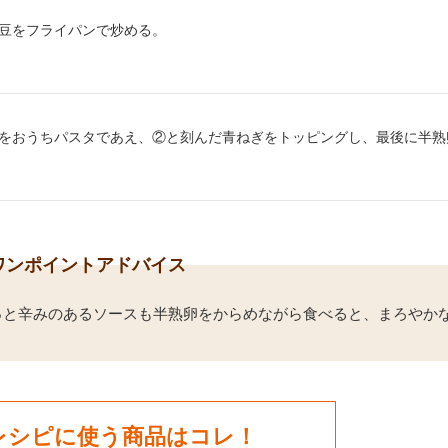
り方2：
豆をフライパンで炒める。
り方3：
をおうちパスタであえ、②と刻んだ青ねぎをトッピングし、最後に半熟
ワンポイントアドバイス
っと辛みのあるソースも半熟卵をからめながら食べると、まろやか
レシピに使う商品はコレ！