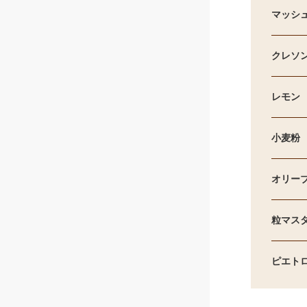
マッシ
クレソ
レモン
小麦粉
オリー
粒マスタ
ピエト