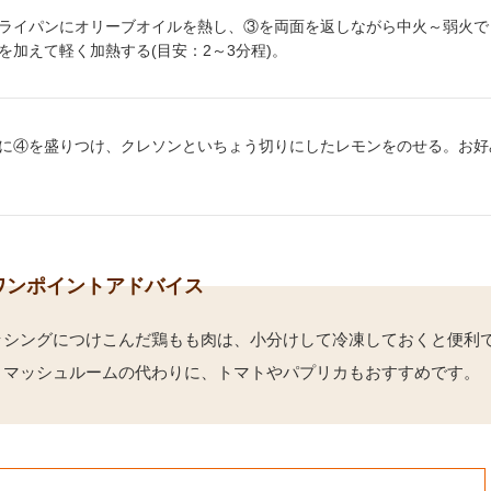
り方4：
ライパンにオリーブオイルを熱し、③を両面を返しながら中火～弱火でじ
を加えて軽く加熱する(目安：2～3分程)。
り方5：
に④を盛りつけ、クレソンといちょう切りにしたレモンをのせる。お好
ワンポイントアドバイス
ッシングにつけこんだ鶏もも肉は、小分けして冷凍しておくと便利
、マッシュルームの代わりに、トマトやパプリカもおすすめです。