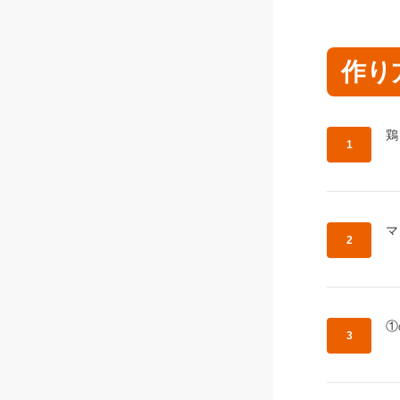
作り
作
鶏
作
マ
作
①