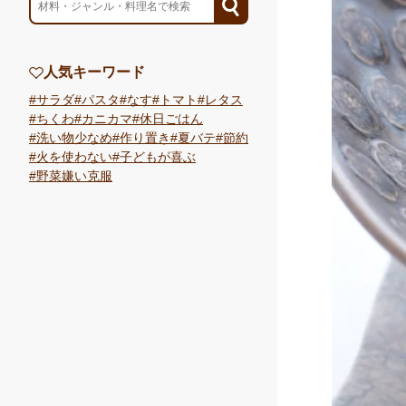
人気キーワード
サラダ
パスタ
なす
トマト
レタス
ちくわ
カニカマ
休日ごはん
洗い物少なめ
作り置き
夏バテ
節約
火を使わない
子どもが喜ぶ
野菜嫌い克服