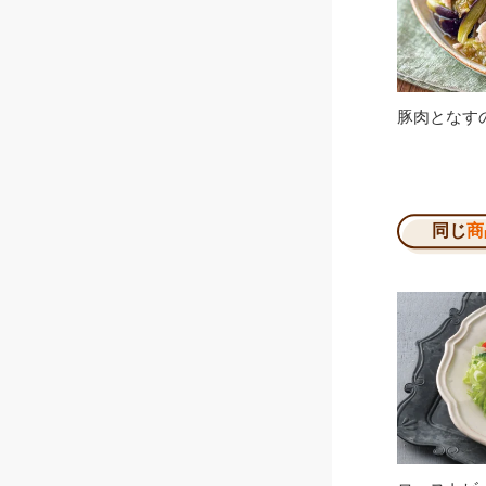
豚肉となす
同じ
商