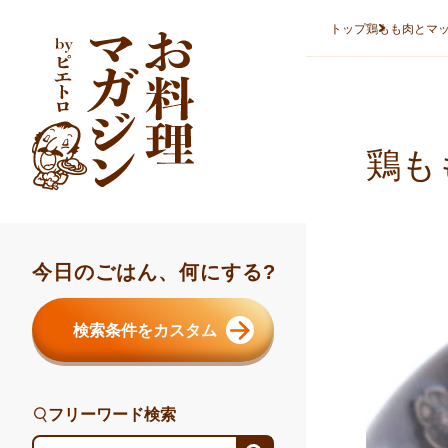
本文へスキップ
トップ
鶏もも肉とマ
鶏も
今日のごはん、何にする?
検索条件をカスタム
フリーワード検索
フリーワード検索