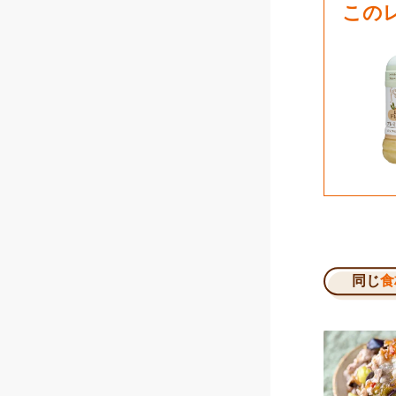
この
同じ
食