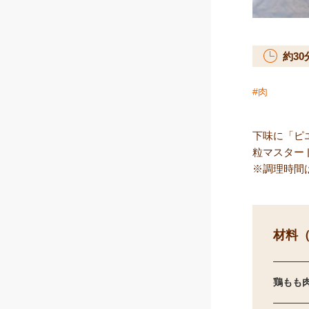
約
30
肉
下味に「ピ
粒マスター
※調理時間は
材料（
鶏もも