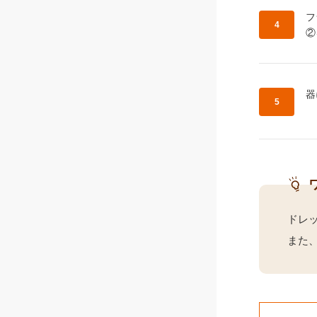
作
フ
②
作
器
ドレ
また