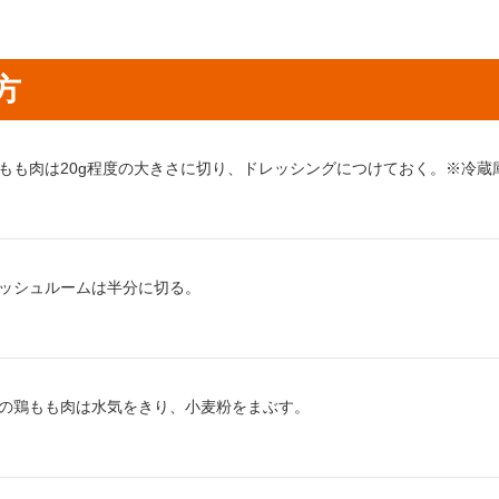
方
り方1：
もも肉は20g程度の大きさに切り、ドレッシングにつけておく。※冷蔵
り方2：
ッシュルームは半分に切る。
り方3：
の鶏もも肉は水気をきり、小麦粉をまぶす。