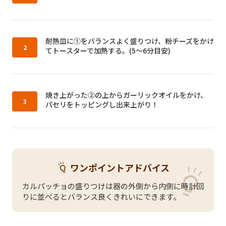
作り方2：
耐熱皿に①をバランスよく盛りつけ、粉チーズをかけ
てトースターで加熱する。(5～6分目安)
作り方3：
焼き上がった②の上からガーリックオイルをかけ、
パセリをトッピングし出来上がり！
ワンポイントアドバイス
カルパッチョの盛りつけは器の外側から内側に時計回
りに並べるとバランス良くきれいにできます。