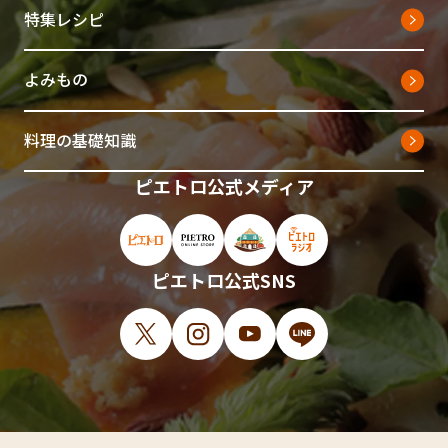
特集レシピ
よみもの
料理の基礎知識
ピエトロ公式メディア
ピエトロ公式サイト（新しいウィンドウで開
ピエトロオンラインストア（新しい
ピエトロホームタウン（新し
ピエトロラジオ（新
ピエトロ公式SNS
X（新しいウィンドウで開きます）
Instagram（新しいウィンドウで開
YouTube（新しいウィンド
LINE（新しいウィ