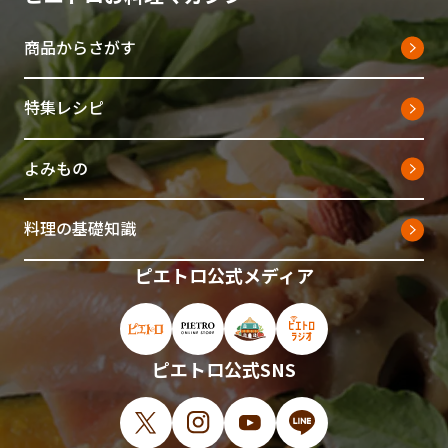
商品からさがす
特集レシピ
よみもの
料理の基礎知識
ピエトロ公式メディア
ピエトロ公式サイト（新しいウィンドウで開
ピエトロオンラインストア（新しい
ピエトロホームタウン（新し
ピエトロラジオ（新
ピエトロ公式SNS
X（新しいウィンドウで開きます）
Instagram（新しいウィンドウで開
YouTube（新しいウィンド
LINE（新しいウィ