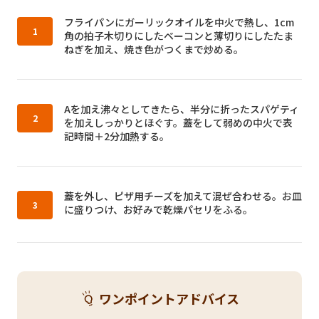
作り方1：
フライパンにガーリックオイルを中火で熱し、1cm
角の拍子木切りにしたベーコンと薄切りにしたたま
ねぎを加え、焼き色がつくまで炒める。
作り方2：
Aを加え沸々としてきたら、半分に折ったスパゲティ
を加えしっかりとほぐす。蓋をして弱めの中火で表
記時間＋2分加熱する。
作り方3：
蓋を外し、ピザ用チーズを加えて混ぜ合わせる。お皿
に盛りつけ、お好みで乾燥パセリをふる。
ワンポイントアドバイス