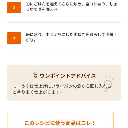
作り方2：
①にごはんを加えてさらに炒め、塩コショウ、しょ
うゆで味を調える。
作り方3：
器に盛り、小口切りにした小ねぎを散らして出来上
がり。
ワンポイントアドバイス
しょうゆは仕上げにフライパンの淵から回し入れる
と香りよく仕上がります。
このレシピに使う商品はコレ！