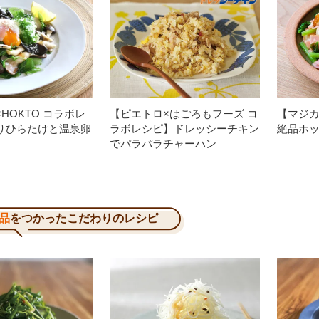
HOKTO コラボレ
【ピエトロ×はごろもフーズ コ
【マジ
りひらたけと温泉卵
ラボレシピ】ドレッシーチキン
絶品ホ
でパラパラチャーハン
品
をつかったこだわりのレシピ