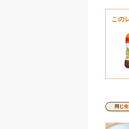
この
同じ
食