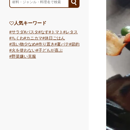
人気キーワード
サラダ
パスタ
なす
トマト
レタス
ちくわ
カニカマ
休日ごはん
洗い物少なめ
作り置き
夏バテ
節約
火を使わない
子どもが喜ぶ
野菜嫌い克服