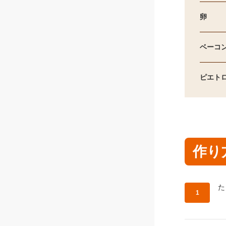
卵
ベーコ
ピエト
作り
作
た