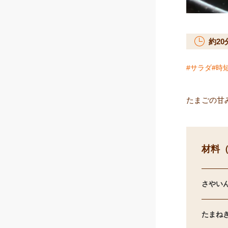
約
20
サラダ
時
たまごの甘
材料（
さやい
たまね