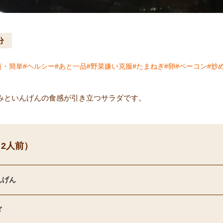
分
短・簡単
ヘルシー
あと一品
野菜嫌い克服
たまねぎ
卵
ベーコン
炒
みといんげんの食感が引き立つサラダです。
2人前）
んげん
ぎ