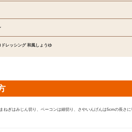
ン
ロドレッシング 和風しょうゆ
方
り方1：
まねぎはみじん切り、ベーコンは細切り、さやいんげんは5cmの長さに