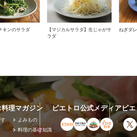
チキンのサラダ
【マジカルサラダ】生じゃがサ
ねぎダ
ラダ
お料理マガジン
ピエトロ公式メディア
ピエ
がす
よみもの
ピエトロ公式サイト（新しいウィ
ピエトロオンラインストア
ピエトロホームタウ
ピエトロラジ
X
料理の基礎知識