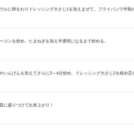
り方2：
ウルに卵をわりドレッシング大さじ1を加えまぜて、フライパンで半熟
り方3：
ーコンを炒め、たまねぎを加え半透明になるまで炒める。
り方4：
やいんげんを加えてさらに3～4分炒め、ドレッシング大さじ2を絡め②
り方5：
皿に盛りつけて出来上がり！