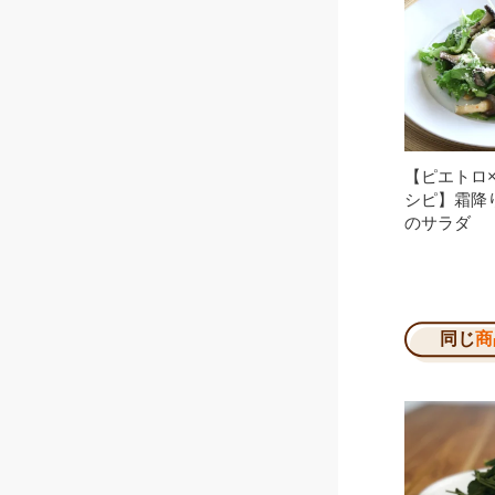
【ピエトロ×
シピ】霜降
のサラダ
同じ
商