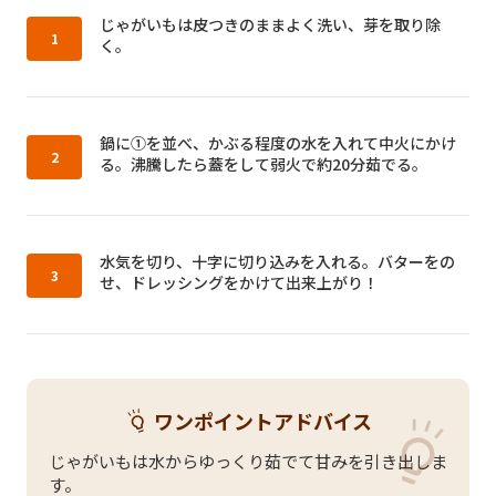
作り方1：
じゃがいもは皮つきのままよく洗い、芽を取り除
く。
作り方2：
鍋に①を並べ、かぶる程度の水を入れて中火にかけ
る。沸騰したら蓋をして弱火で約20分茹でる。
作り方3：
水気を切り、十字に切り込みを入れる。バターをの
せ、ドレッシングをかけて出来上がり！
ワンポイントアドバイス
じゃがいもは水からゆっくり茹でて甘みを引き出しま
す。