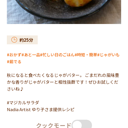
約
25
分
おかず
あと一品
忙しい日のごはん
時短・簡単
じゃがいも
茹でる
秋になると食べたくなるじゃがバター。 ごまだれの風味豊
かな香りがじゃがバターと相性抜群です！ぜひお試しくだ
さいね♪
#マジカルサラダ
Nadia Artist ゆり子さま提供レシピ
クックモード