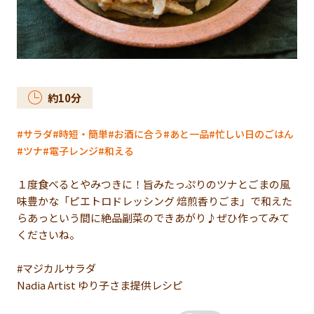
約
10
分
サラダ
時短・簡単
お酒に合う
あと一品
忙しい日のごはん
ツナ
電子レンジ
和える
１度食べるとやみつきに！旨みたっぷりのツナとごまの風
味豊かな「ピエトロドレッシング 焙煎香りごま」で和えた
らあっという間に絶品副菜のできあがり♪ぜひ作ってみて
くださいね。
#マジカルサラダ
Nadia Artist ゆり子さま提供レシピ