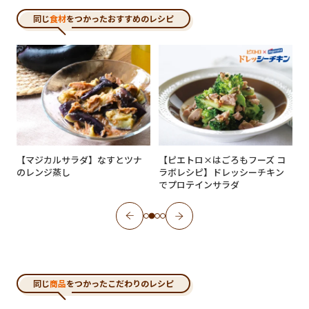
同じ
食材
をつかったおすすめのレシピ
コ
【マジカルサラダ】なすとツナ
【ピエトロ×はごろもフーズ コ
のレンジ蒸し
ラボレシピ】ドレッシーチキン
でプロテインサラダ
同じ
商品
をつかったこだわりのレシピ