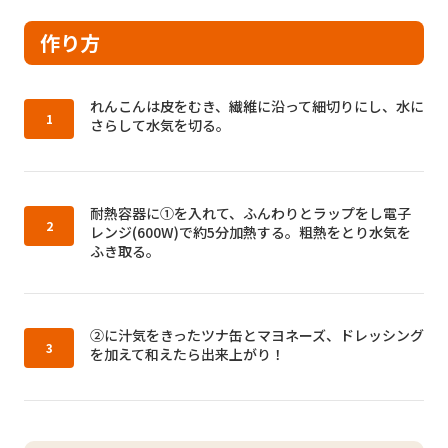
作り方
作り方1：
れんこんは皮をむき、繊維に沿って細切りにし、水に
さらして水気を切る。
作り方2：
耐熱容器に①を入れて、ふんわりとラップをし電子
レンジ(600W)で約5分加熱する。粗熱をとり水気を
ふき取る。
作り方3：
②に汁気をきったツナ缶とマヨネーズ、ドレッシング
を加えて和えたら出来上がり！