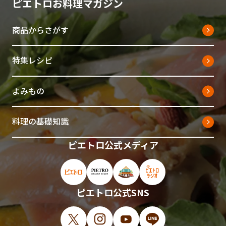
ピエトロお料理マガジン
商品からさがす
特集レシピ
よみもの
料理の基礎知識
ピエトロ公式メディア
ピエトロ公式サイト（新しいウィンドウで開
ピエトロオンラインストア（新しい
ピエトロホームタウン（新し
ピエトロラジオ（新
ピエトロ公式SNS
X（新しいウィンドウで開きます）
Instagram（新しいウィンドウで開
YouTube（新しいウィンド
LINE（新しいウィ