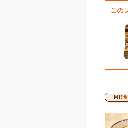
この
同じ
食