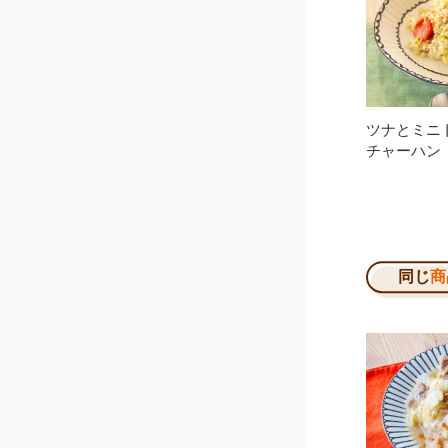
ツナとミニ
チャーハン
同じ
商