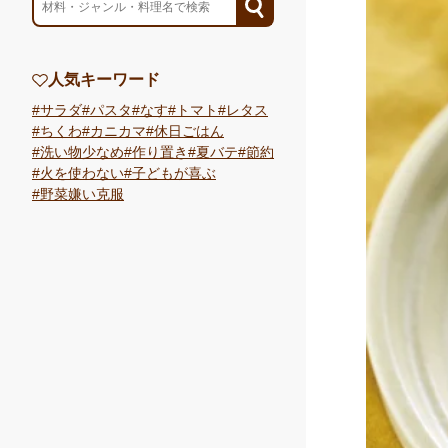
人気キーワード
サラダ
パスタ
なす
トマト
レタス
ちくわ
カニカマ
休日ごはん
洗い物少なめ
作り置き
夏バテ
節約
火を使わない
子どもが喜ぶ
野菜嫌い克服