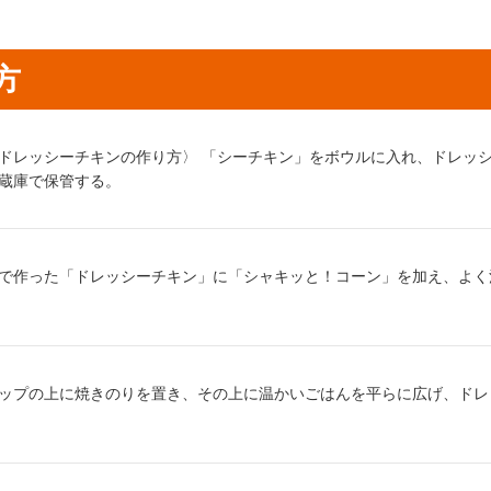
方
り方1：
ドレッシーチキンの作り方〉 「シーチキン」をボウルに入れ、ドレッ
蔵庫で保管する。
り方2：
で作った「ドレッシーチキン」に「シャキッと！コーン」を加え、よく
り方3：
ップの上に焼きのりを置き、その上に温かいごはんを平らに広げ、ドレ