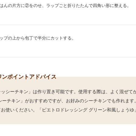
り方4：
はんの片方に②をのせ、ラップごと折りたたんで四角い形に整える。
り方5：
ップの上から包丁で半分にカットする。
ワンポイントアドバイス
レッシーチキン」は作り置き可能です。使用する際は、よく混ぜてか
 シーチキン」がおすすめですが、お好みのシーチキンでも作れます
てお使いください。「ピエトロドレッシング グリーン和風しょうゆ