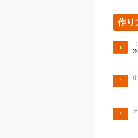
作り
作
〈
冷
作
①
作
ラ