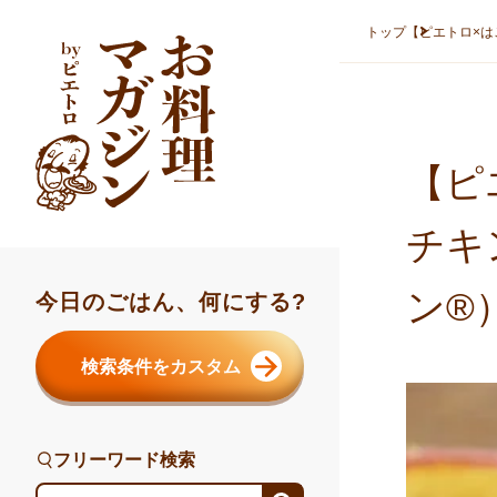
本文へスキップ
トップ
【ピエトロ×は
【ピ
チキ
ン®
今日のごはん、何にする?
検索条件をカスタム
フリーワード検索
フリーワード検索