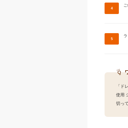
作
ご
作
ラ
「ド
使用
切っ