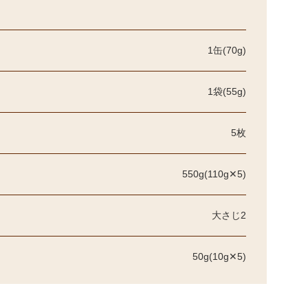
1缶(70g)
1袋(55g)
5枚
550g(110g✕5)
大さじ2
50g(10g✕5)