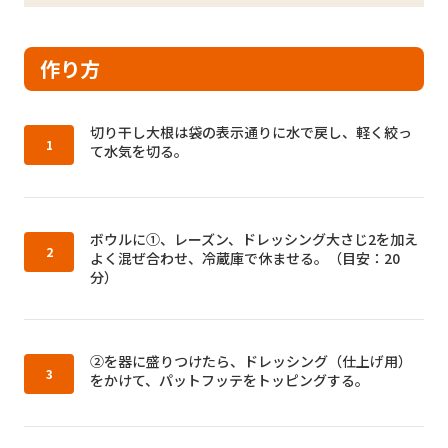
作り方
作り方1：
切り干し大根は袋の表示通りに水で戻し、軽く絞っ
て水気を切る。
作り方2：
ボウルに①、レーズン、ドレッシング大さじ2を加え
よく混ぜ合わせ、冷蔵庫で休ませる。（目安：20
分）
作り方3：
②を器に盛りつけたら、ドレッシング（仕上げ用）
をかけて、パットフッテをトッピングする。