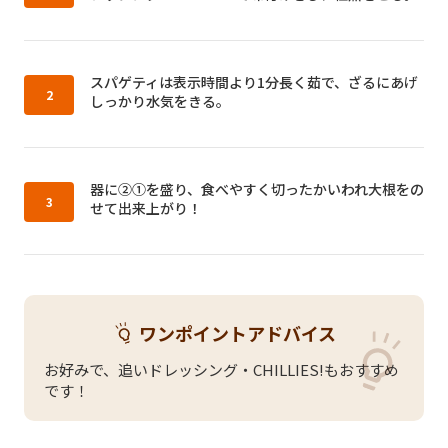
作り方2：
スパゲティは表示時間より1分長く茹で、ざるにあげ
しっかり水気をきる。
作り方3：
器に②①を盛り、食べやすく切ったかいわれ大根をの
せて出来上がり！
ワンポイントアドバイス
お好みで、追いドレッシング・CHILLIES!もおすすめ
です！