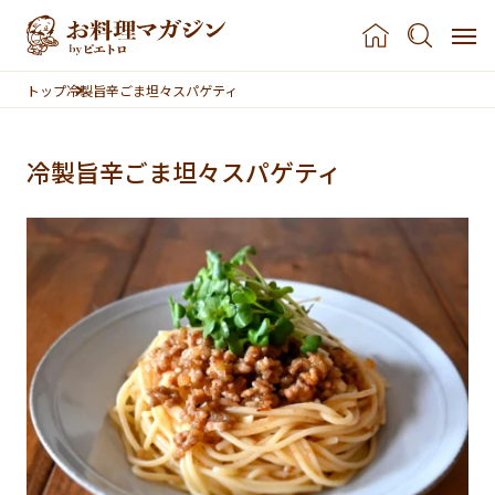
本文へスキップ
トップ
冷製旨辛ごま坦々スパゲティ
冷製旨辛ごま坦々スパゲティ