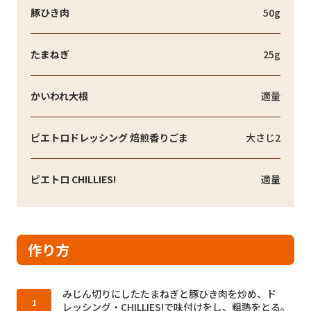
豚ひき肉
50g
たまねぎ
25g
かいわれ大根
適量
ピエトロドレッシング 焙煎香りごま
大さじ2
ピエトロ CHILLIES!
適量
作り方
作り方1：
みじん切りにしたたまねぎと豚ひき肉を炒め、ド
レッシング・CHILLIES!で味付けをし、粗熱をとる。