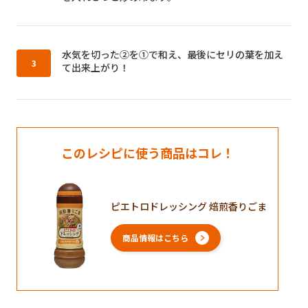
作り方3：
水気を切った②を①で和え、最後にセリの葉を加え
て出来上がり！
このレシピに使う商品はコレ！
ピエトロドレッシング 焙煎香りごま
商品情報はこちら