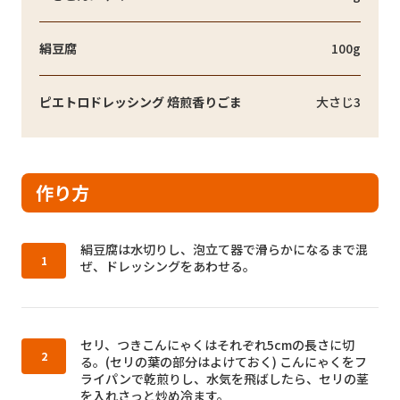
絹豆腐
100g
ピエトロドレッシング 焙煎香りごま
大さじ3
作り方
作り方1：
絹豆腐は水切りし、泡立て器で滑らかになるまで混
ぜ、ドレッシングをあわせる。
作り方2：
セリ、つきこんにゃくはそれぞれ5cmの長さに切
る。(セリの葉の部分はよけておく) こんにゃくをフ
ライパンで乾煎りし、水気を飛ばしたら、セリの茎
を入れさっと炒め冷ます。