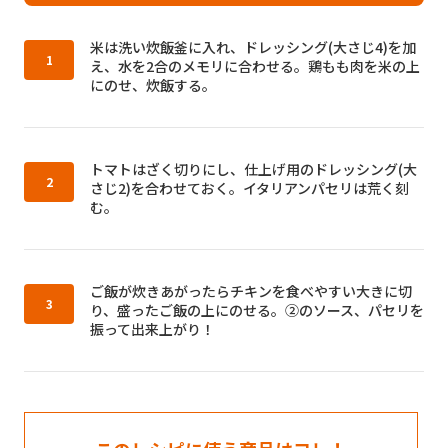
作り方1：
米は洗い炊飯釜に入れ、ドレッシング(大さじ4)を加
え、水を2合のメモリに合わせる。鶏もも肉を米の上
にのせ、炊飯する。
作り方2：
トマトはざく切りにし、仕上げ用のドレッシング(大
さじ2)を合わせておく。イタリアンパセリは荒く刻
む。
作り方3：
ご飯が炊きあがったらチキンを食べやすい大きに切
り、盛ったご飯の上にのせる。②のソース、パセリを
振って出来上がり！