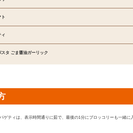
マト
ティ
パスタ ごま醤油ガーリック
方
り方1：
パゲティは、表示時間通りに茹で、最後の1分にブロッコリーも一緒に