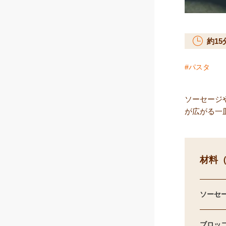
約
15
パスタ
ソーセージ
が広がる一
材料（
ソーセ
ブロッ