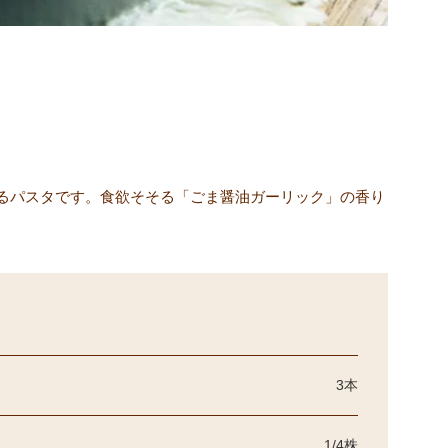
るパスタです。食欲そそる「ごま醤油ガーリック」の香り
3本
1/4株