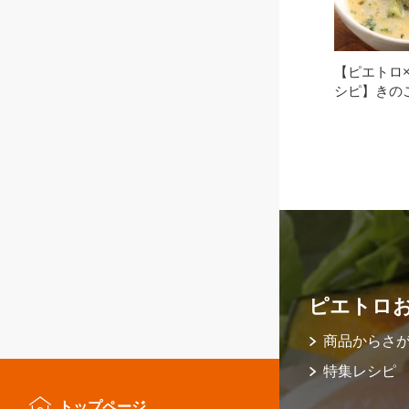
【ピエトロ×
シピ】きの
ピエトロ
商品からさ
特集レシピ
トップページ