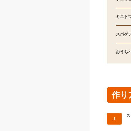
ミニト
スパゲ
おうち
作り
作
ス