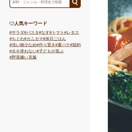
人気キーワード
サラダ
パスタ
なす
トマト
レタス
ちくわ
カニカマ
休日ごはん
洗い物少なめ
作り置き
夏バテ
節約
火を使わない
子どもが喜ぶ
野菜嫌い克服