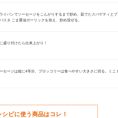
り方2：
ライパンでソーセージをこんがりするまで炒め、茹でたスパゲティとブロッ
パスタ ごま醤油ガーリックを加え、炒め混ぜる。
り方3：
に盛り付けたら出来上がり！
り方4：
ーセージは縦に4等分、ブロッコリーは食べやすい大きさに切る。ミニ
レシピに使う商品はコレ！