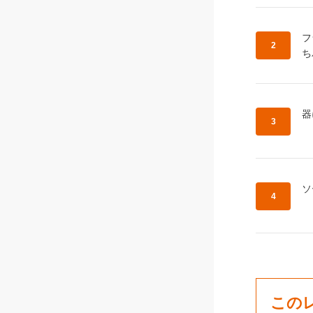
作
フ
ち
作
器
作
ソ
この