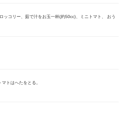
コリー、茹で汁をお玉一杯(約50cc)、ミニトマト、 おう
トマトはへたをとる。