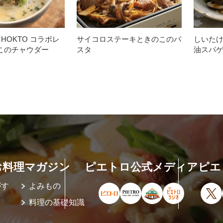
HOKTO コラボレ
サイコロステーキときのこのパ
しいた
このチャウダー
スタ
油スパ
お料理マガジン
ピエトロ公式メディア
ピエ
がす
よみもの
ピエトロ公式サイト（新しいウィ
ピエトロオンラインストア
ピエトロホームタウ
ピエトロラジ
X
料理の基礎知識