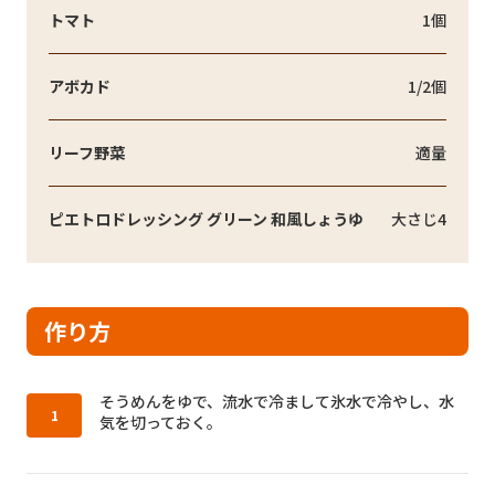
トマト
1個
アボカド
1/2個
リーフ野菜
適量
ピエトロドレッシング グリーン 和風しょうゆ
大さじ4
作り方
作り方1：
そうめんをゆで、流水で冷まして氷水で冷やし、水
気を切っておく。