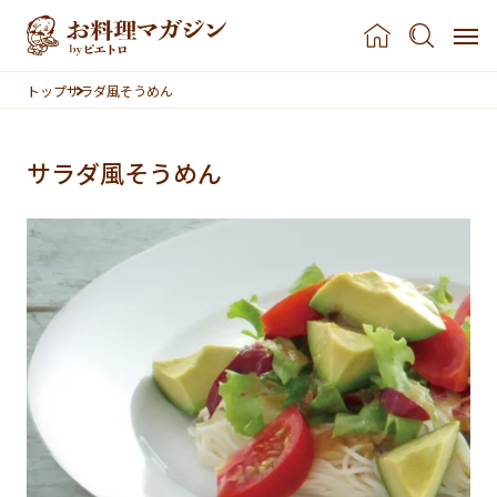
本文へスキップ
トップ
サラダ風そうめん
サラダ風そうめん