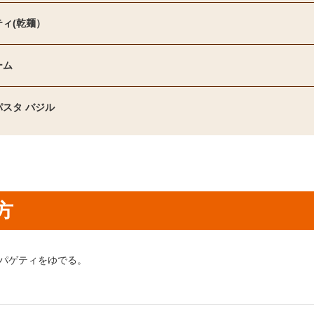
ィ(乾麺）
ーム
スタ バジル
方
り方1：
パゲティをゆでる。