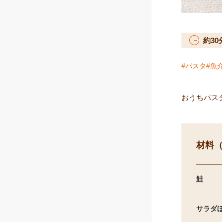
約
30
パスタ
魚
おうちパス
材料（
鮭
サラダ