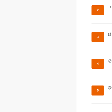
作
サ
作
鮭
作
②
作
③