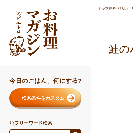
本文へスキップ
トップ
鮭のバジルク
鮭の
今日のごはん、何にする?
検索条件をカスタム
フリーワード検索
フリーワード検索