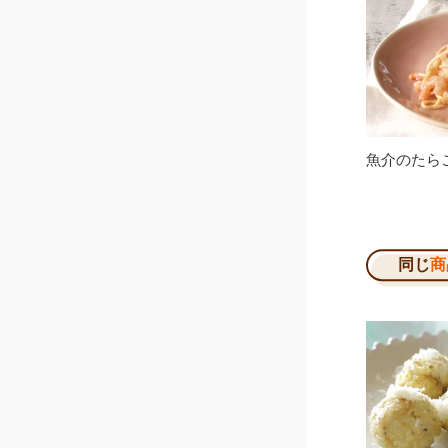
魚介のたら
同じ
商