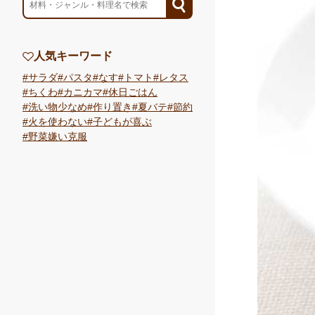
人気キーワード
サラダ
パスタ
なす
トマト
レタス
ちくわ
カニカマ
休日ごはん
洗い物少なめ
作り置き
夏バテ
節約
火を使わない
子どもが喜ぶ
野菜嫌い克服