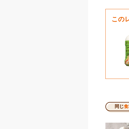
この
同じ
食