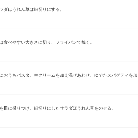
り方2：
ラダほうれん草は細切りにする。
り方3：
は食べやすい大きさに切り、フライパンで焼く。
り方4：
におうちパスタ、生クリームを加え混ぜあわせ、ゆでたスパゲティを加
り方5：
を皿に盛りつけ、細切りにしたサラダほうれん草をのせる。