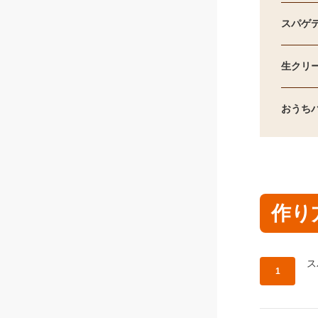
スパゲテ
生クリ
おうちパ
作り
作
ス