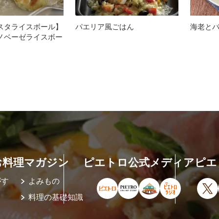
スタライスボール】
パエリア風ごはん
海老と
ノベーゼライスボー
お料理マガジン
ピエトロ公式メディア
ピエ
がす
よみもの
ピエトロ公式サイト（新しいウィ
ピエトロオンラインストア
ピエトロホームタウ
ピエトロラジ
X
料理の基礎知識