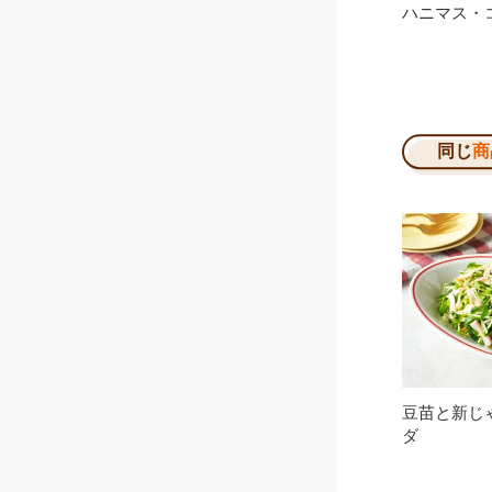
ハニマス・
同じ
商
豆苗と新じ
ダ