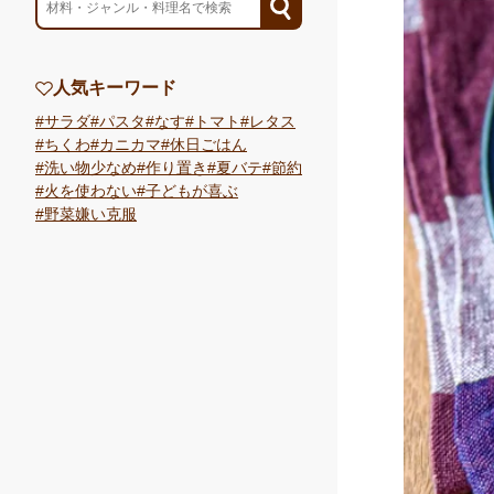
人気キーワード
サラダ
パスタ
なす
トマト
レタス
ちくわ
カニカマ
休日ごはん
洗い物少なめ
作り置き
夏バテ
節約
火を使わない
子どもが喜ぶ
野菜嫌い克服