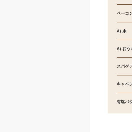
ベーコン
A) 水
A) お
スパゲテ
キャベ
有塩バ