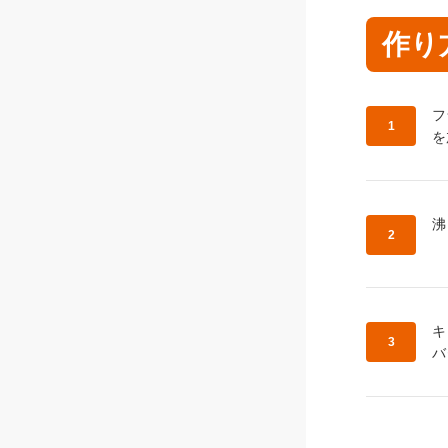
作り
作
フ
を
作
沸
作
キ
バ