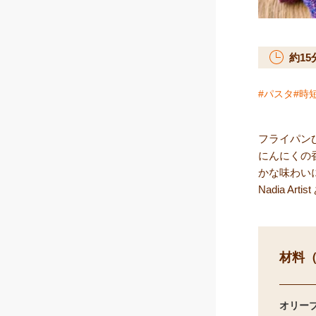
約
15
パスタ
時
フライパン
にんにくの
かな味わい
Nadia Ar
材料（
オリー