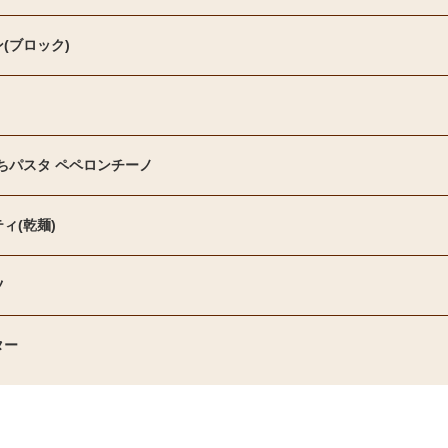
(ブロック)
うちパスタ ペペロンチーノ
ィ(乾麺)
ツ
ター