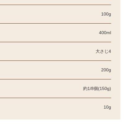
100g
400ml
大さじ4
200g
約1/8個(150g)
10g