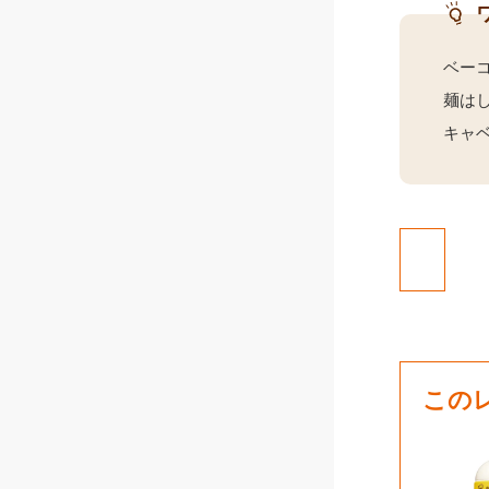
ベー
麺は
キャ
この