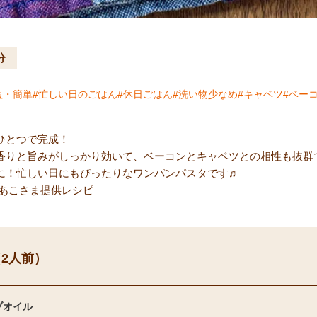
分
短・簡単
忙しい日のごはん
休日ごはん
洗い物少なめ
キャベツ
ベー
ひとつで完成！
香りと旨みがしっかり効いて、ベーコンとキャベツとの相性も抜群
に！忙しい日にもぴったりなワンパンパスタです♬
tist あこさま提供レシピ
2人前）
ブオイル