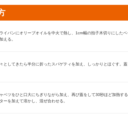
方
り方1：
ライパンにオリーブオイルを中火で熱し、1cm幅の拍子木切りにした
加える。
り方2：
々としてきたら半分に折ったスパゲティを加え、しっかりとほぐす。蓋
り方3：
ャベツをひと口大にちぎりながら加え、再び蓋をして30秒ほど加熱す
ターを加えて溶かし、混ぜ合わせる。