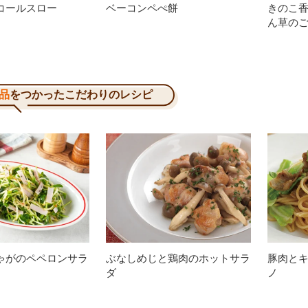
コールスロー
ベーコンペぺ餅
きのこ
ん草の
品
をつかったこだわりのレシピ
ゃがのペペロンサラ
ぶなしめじと鶏肉のホットサラ
豚肉と
ダ
ノ