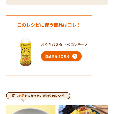
このレシピに使う商品はコレ！
おうちパスタ ペペロンチーノ
商品情報はこちら
同じ
商品
をつかったこだわりのレシピ