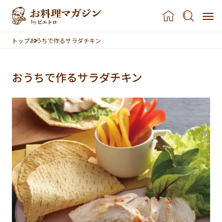
本文へスキップ
トップ
おうちで作るサラダチキン
おうちで作るサラダチキン