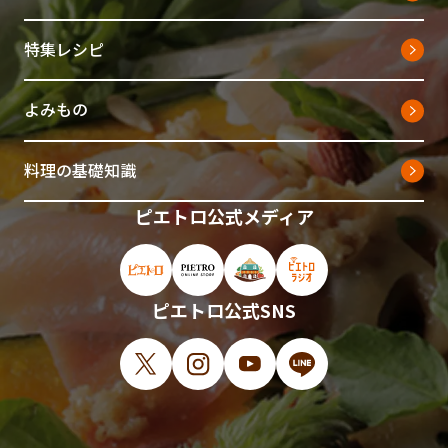
特集レシピ
よみもの
料理の基礎知識
ピエトロ公式メディア
ピエトロ公式サイト（新しいウィンドウで開
ピエトロオンラインストア（新しい
ピエトロホームタウン（新し
ピエトロラジオ（新
ピエトロ公式SNS
X（新しいウィンドウで開きます）
Instagram（新しいウィンドウで開
YouTube（新しいウィンド
LINE（新しいウィ