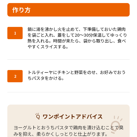
作り方
作り方1：
鍋に湯を沸かし火を止めて、下準備しておいた鶏肉
を袋ごと入れ、蓋をして20～30分保温してゆっくり
熱を入れる。時間が来たら、袋から取り出し、食べ
やすくスライスする。
作り方2：
トルティーヤにチキンと野菜をのせ、お好みでおう
ちパスタをかける。
ワンポイントアドバイス
ヨーグルトとおうちパスタで鶏肉を漬け込むことで臭
みを抑え、柔らかくしっとりと仕上がります。