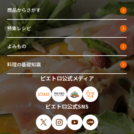
商品からさがす
特集レシピ
よみもの
料理の基礎知識
ピエトロ公式メディア
ピエトロ公式サイト（新しいウィンドウで開
ピエトロオンラインストア（新しい
ピエトロホームタウン（新し
ピエトロラジオ（新
ピエトロ公式SNS
X（新しいウィンドウで開きます）
Instagram（新しいウィンドウで開
YouTube（新しいウィンド
LINE（新しいウィ