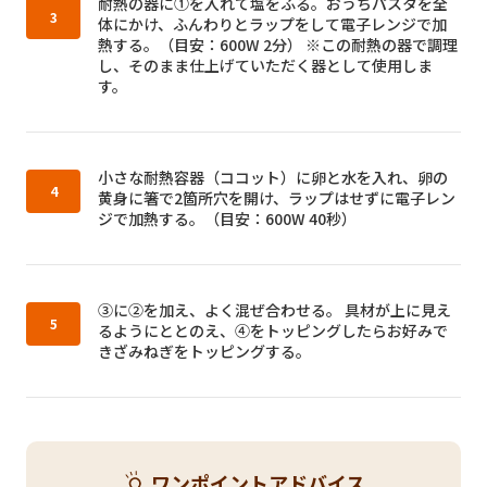
作り方3：
耐熱の器に①を入れて塩をふる。おうちパスタを全
体にかけ、ふんわりとラップをして電子レンジで加
熱する。（目安：600W 2分） ※この耐熱の器で調理
し、そのまま仕上げていただく器として使用しま
す。
作り方4：
小さな耐熱容器（ココット）に卵と水を入れ、卵の
黄身に箸で2箇所穴を開け、ラップはせずに電子レン
ジで加熱する。（目安：600W 40秒）
作り方5：
③に②を加え、よく混ぜ合わせる。 具材が上に見え
るようにととのえ、④をトッピングしたらお好みで
きざみねぎをトッピングする。
ワンポイントアドバイス