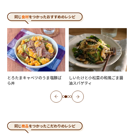
同じ
食材
をつかったおすすめのレシピ
とろたまキャベツのうま塩豚ば
しいたけと小松菜の和風ごま醤
ら丼
油スパゲティ
同じ
商品
をつかったこだわりのレシピ