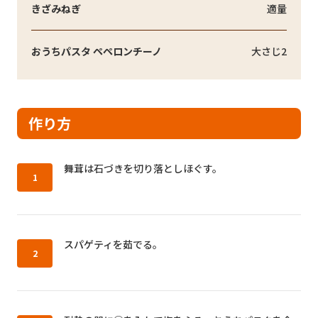
きざみねぎ
適量
おうちパスタ ペペロンチーノ
大さじ2
作り方
作り方1：
舞茸は石づきを切り落としほぐす。
作り方2：
スパゲティを茹でる。