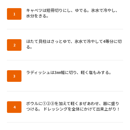
作り方1：
キャベツは短冊切りにし、ゆでる。氷水で冷やし、
水分をきる。
作り方2：
ほたて貝柱はさっとゆで、氷水で冷やして4等分に切
る。
作り方3：
ラディッシュは3㎜幅に切り、軽く塩もみする。
作り方4：
ボウルに①②③を加えて軽くまぜあわせ、器に盛り
つける。 ドレッシングを全体にかけて出来上がり！