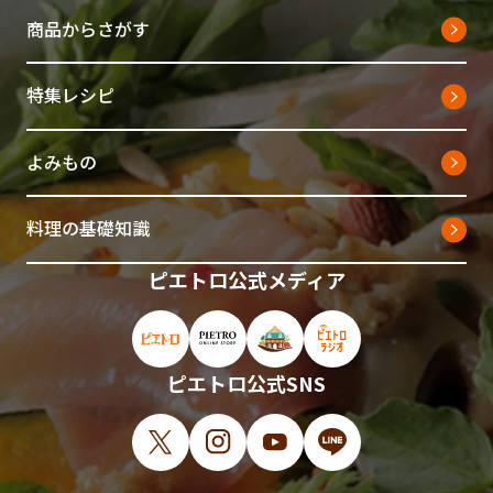
商品からさがす
特集レシピ
よみもの
料理の基礎知識
ピエトロ公式メディア
ピエトロ公式サイト（新しいウィンドウで開
ピエトロオンラインストア（新しい
ピエトロホームタウン（新し
ピエトロラジオ（新
ピエトロ公式SNS
X（新しいウィンドウで開きます）
Instagram（新しいウィンドウで開
YouTube（新しいウィンド
LINE（新しいウィ