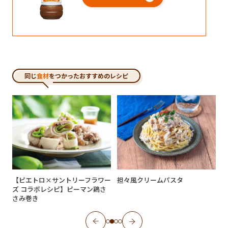
同じ
食材
をつかったおすすめのレシピ
っ
【ピエトロ×サントリーフラワー
担々風クリームパスタ
ズ コラボレシピ】ピーマン鶏さ
さみ巻き