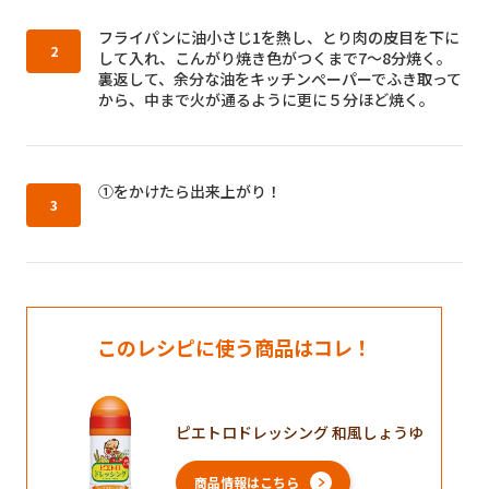
作り方2：
フライパンに油小さじ1を熱し、とり肉の皮目を下に
して入れ、こんがり焼き色がつくまで7〜8分焼く。
裏返して、余分な油をキッチンぺーパーでふき取って
から、中まで火が通るように更に５分ほど焼く。
作り方3：
①をかけたら出来上がり！
このレシピに使う商品はコレ！
ピエトロドレッシング 和風しょうゆ
商品情報はこちら