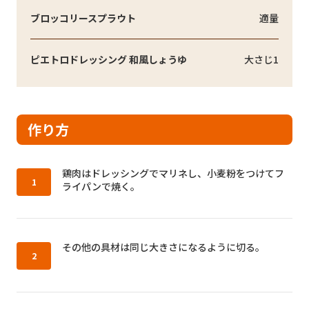
ブロッコリースプラウト
適量
ピエトロドレッシング 和風しょうゆ
大さじ1
作り方
作り方1：
鶏肉はドレッシングでマリネし、小麦粉をつけてフ
ライパンで焼く。
作り方2：
その他の具材は同じ大きさになるように切る。