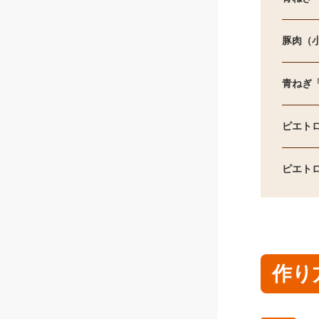
豚肉（
青ねぎ
ピエト
ピエト
作り