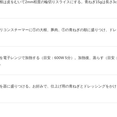
り方1：
根は皮をむいて2mm程度の輪切りスライスにする。青ねぎ15gは長さ3
り方2：
リコンスチーマーに①の大根、豚肉、①の青ねぎの順に盛りつけ、ドレ
り方3：
を電子レンジで加熱する（目安：600W 5分）。加熱後、蒸らす（目安
。
り方4：
を器に盛りつける。お好みで、仕上げ用の青ねぎとドレッシングをかけ