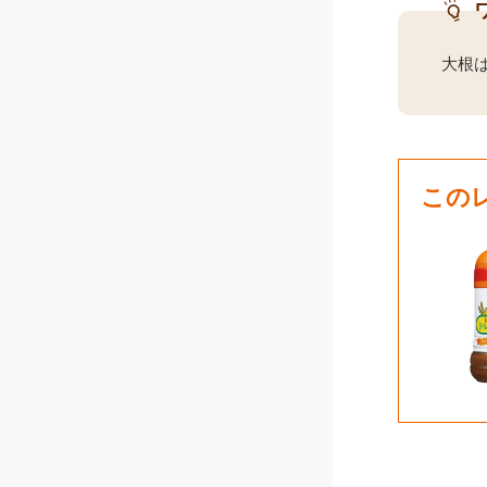
大根
この