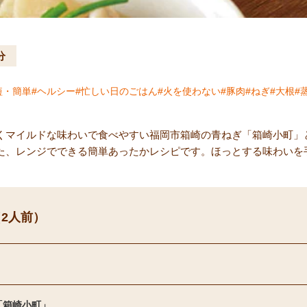
分
短・簡単
ヘルシー
忙しい日のごはん
火を使わない
豚肉
ねぎ
大根
くマイルドな味わいで食べやすい福岡市箱崎の青ねぎ「箱崎小町」
た、レンジでできる簡単あったかレシピです。ほっとする味わいを
2人前）
「箱崎小町」