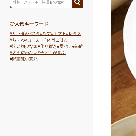
人気キーワード
サラダ
パスタ
なす
トマト
レタス
ちくわ
カニカマ
休日ごはん
洗い物少なめ
作り置き
夏バテ
節約
火を使わない
子どもが喜ぶ
野菜嫌い克服