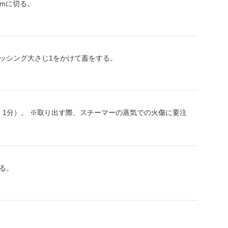
cmに切る。
ッシング大さじ1をかけて蓋をする。
：1分）。 ※取り出す際、スチーマーの蒸気での火傷に要注
る。