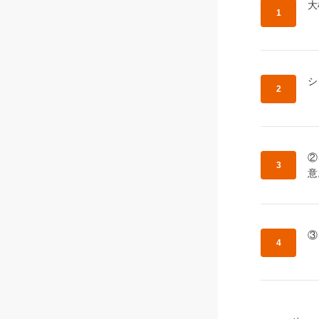
作
大
作
シ
作
②
意
作
③