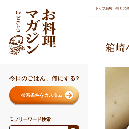
本文へスキップ
トップ
箱崎小町と北
箱崎
今日のごはん、何にする?
検索条件をカスタム
フリーワード検索
フリーワード検索