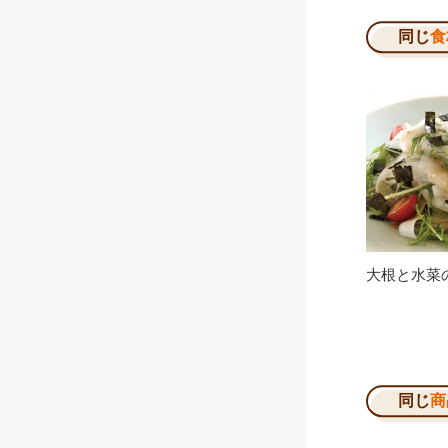
同じ
食
大根と水菜
同じ
商