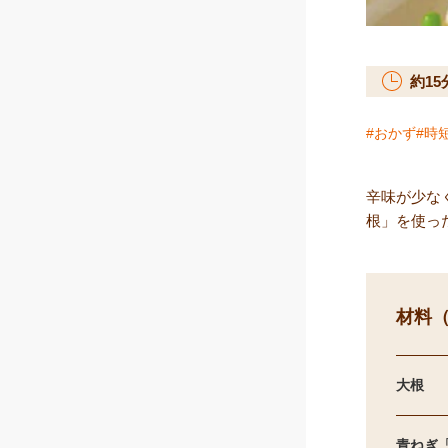
約
15
おかず
時
辛味が少な
根」を使っ
材料（
大根
青ねぎ