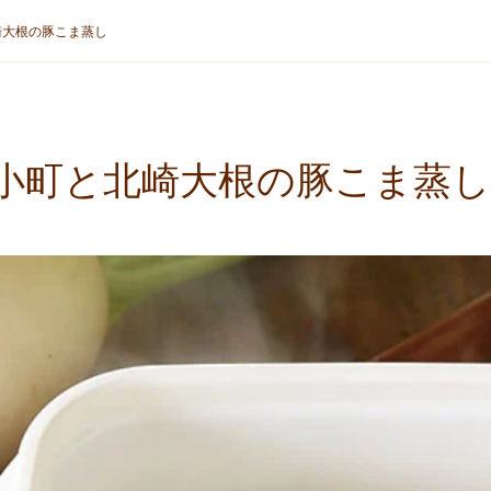
崎大根の豚こま蒸し
小町と北崎大根の豚こま蒸し