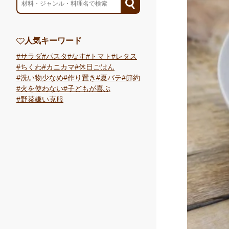
人気キーワード
サラダ
パスタ
なす
トマト
レタス
ちくわ
カニカマ
休日ごはん
洗い物少なめ
作り置き
夏バテ
節約
火を使わない
子どもが喜ぶ
野菜嫌い克服