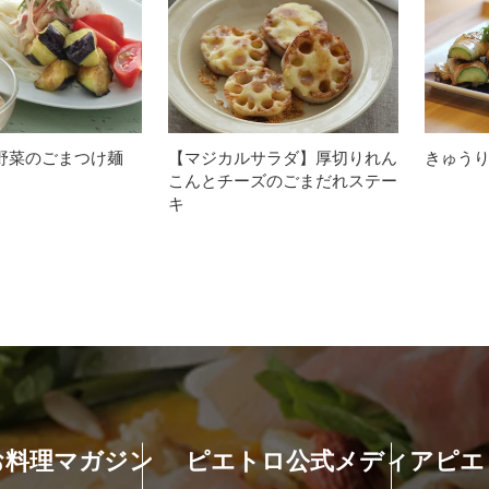
野菜のごまつけ麺
【マジカルサラダ】厚切りれん
きゅう
こんとチーズのごまだれステー
キ
お料理マガジン
ピエトロ公式メディア
ピエ