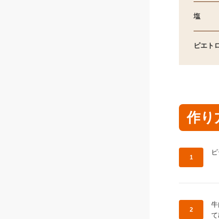
塩
ピエト
作り
作
ピ
作
牛
て