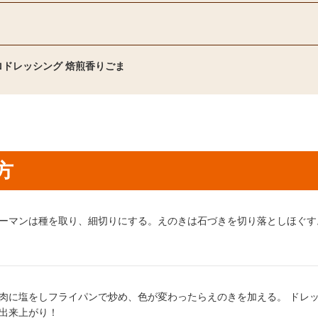
ロドレッシング 焙煎香りごま
方
り方1：
ーマンは種を取り、細切りにする。えのきは石づきを切り落としほぐす
り方2：
肉に塩をしフライパンで炒め、色が変わったらえのきを加える。 ドレ
出来上がり！