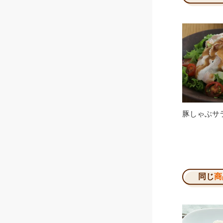
豚しゃぶサ
同じ
商