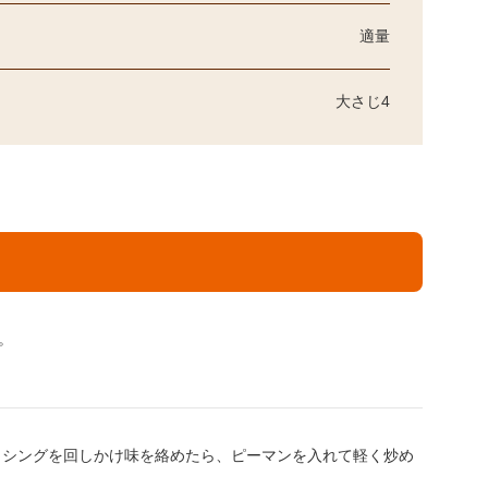
適量
大さじ4
。
ッシングを回しかけ味を絡めたら、ピーマンを入れて軽く炒め