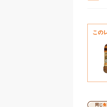
この
同じ
食