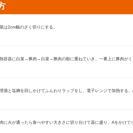
方
り方1：
菜は2cm幅のざく切りにする。
り方2：
熱容器に白菜→豚肉→白菜→豚肉の順に重ねていき、一番上に豚肉がく
り方3：
理酒と塩麹を回しかけてふんわりラップをし、電子レンジで加熱する。(目
り方4：
肉に火が通ったら食べやすい大きさに切り分けて器に盛り、Aをかけて