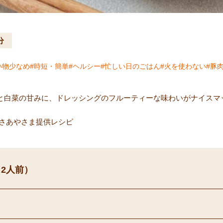
分
い物少なめ
時短・簡単
ヘルシー
忙しい日のごはん
火を使わない
豚
と白菜の甘みに、ドレッシングのフルーティーな味わいがナイスマ
tist さあやさま提供レシピ
2人前）