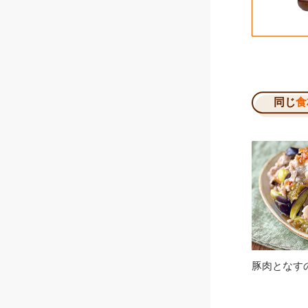
同じ
食
豚肉となす