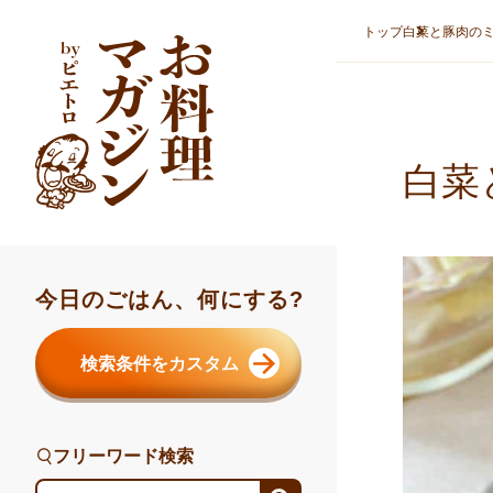
本文へスキップ
トップ
白菜と豚肉の
白菜
今日のごはん、何にする?
検索条件をカスタム
フリーワード検索
フリーワード検索