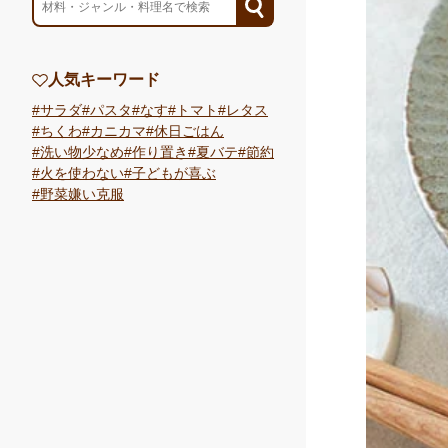
人気キーワード
サラダ
パスタ
なす
トマト
レタス
ちくわ
カニカマ
休日ごはん
洗い物少なめ
作り置き
夏バテ
節約
火を使わない
子どもが喜ぶ
野菜嫌い克服