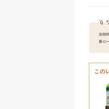
加熱
豚ロ
この