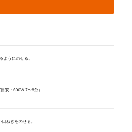
るようにのせる。
安：600W 7〜8分）
小口ねぎをのせる。