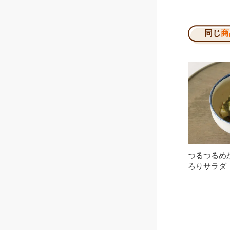
同じ
商
つるつるめ
ろりサラダ