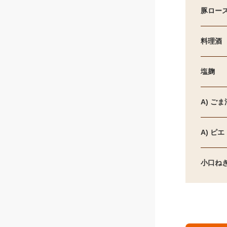
豚ロース
料理酒
塩麹
A) ごま
A) ピ
小口ね