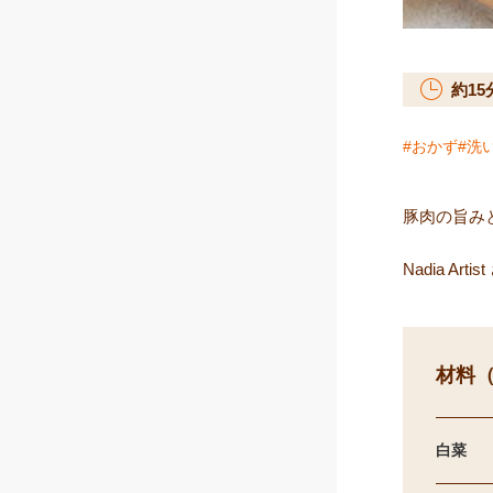
約
15
おかず
洗
豚肉の旨み
Nadia Ar
材料（
白菜