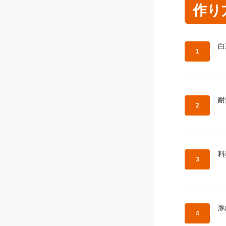
作り
作
白
作
耐
作
料
作
豚