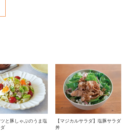
ベツと豚しゃぶのうま塩
【マジカルサラダ】塩豚サラダ
ラダ
丼