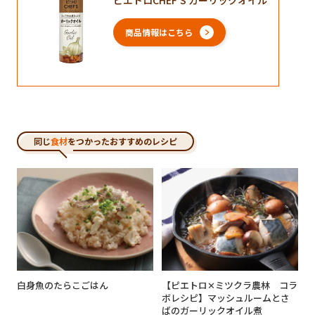
ピエトロCHEF’S ガーリックオイル
商品情報はこちら
同じ
食材
をつかったおすすめのレシピ
白身魚のたらこごはん
【ピエトロ✕ミツクラ農林 コラ
ボレシピ】マッシュルームとさ
ばのガーリックオイル煮