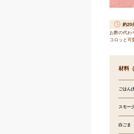
約
20
お酢の代わ
コロッと可
材料（
ごはん(
スモーク
白ごま