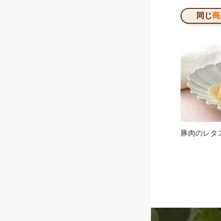
同じ
商
豚肉のレタ