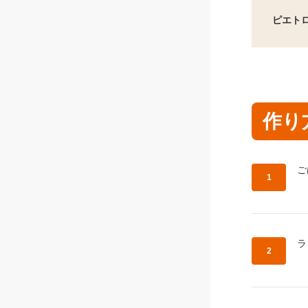
ピエト
作り
作
ご
作
ラ