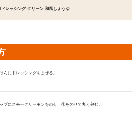
ロドレッシング グリーン 和風しょうゆ
方
り方1：
はんにドレッシングをまぜる。
り方2：
ップにスモークサーモンをのせ、①をのせて丸く包む。