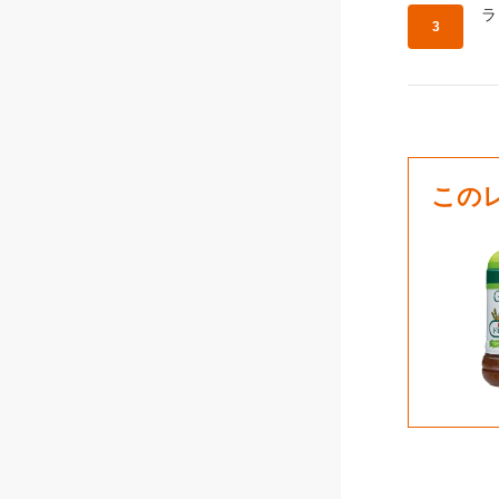
作
ラ
この