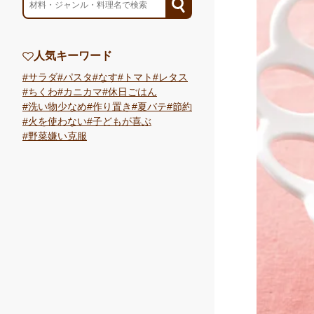
人気キーワード
サラダ
パスタ
なす
トマト
レタス
ちくわ
カニカマ
休日ごはん
洗い物少なめ
作り置き
夏バテ
節約
火を使わない
子どもが喜ぶ
野菜嫌い克服