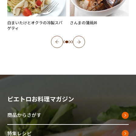
バ
白まいたけとオクラの冷製スパ
さんまの蒲焼丼
ゲティ
ピエトロお料理マガジン
商品からさがす
特集レシピ