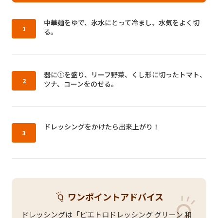
作り方1：
中華麺をゆで、氷水にとって冷まし、水気をよく切
る。
作り方2：
器に①を盛り、リーフ野菜、くし形に切ったトマト、
ツナ、コーンをのせる。
作り方3：
ドレッシングをかけたら出来上がり！
ワンポイントアドバイス
ドレッシングは「ピエトロドレッシング グリーン 和