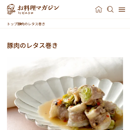
本文へスキップ
トップ
豚肉のレタス巻き
豚肉のレタス巻き