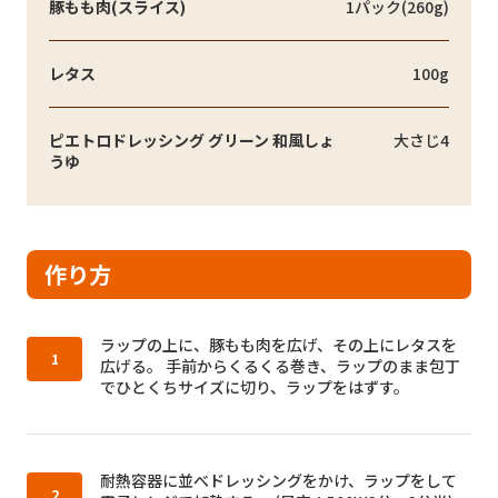
豚もも肉(スライス)
1パック(260g)
レタス
100g
ピエトロドレッシング グリーン 和風しょ
大さじ4
うゆ
作り方
作り方1：
ラップの上に、豚もも肉を広げ、その上にレタスを
広げる。 手前からくるくる巻き、ラップのまま包丁
でひとくちサイズに切り、ラップをはずす。
作り方2：
耐熱容器に並べドレッシングをかけ、ラップをして