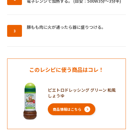
電子レンジで加熱する。 (目安：500W3分～3分半)
作り方3：
豚もも肉に火が通ったら器に盛りつける。
このレシピに使う商品はコレ！
ピエトロドレッシング グリーン 和風
しょうゆ
商品情報はこちら