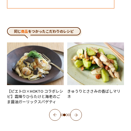
同じ
商品
をつかったこだわりのレシピ
【ピエトロ×HOKTO コラボレシ
きゅうりとささみの香ばしマリ
ピ】霜降りひらたけと海老のご
ネ
ま醤油ガーリックスパゲティ