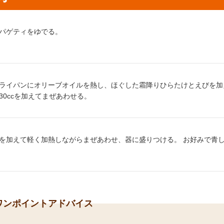
り方1：
パゲティをゆでる。
り方2：
ライパンにオリーブオイルを熱し、ほぐした霜降りひらたけとえびを加
30ccを加えてまぜあわせる。
り方3：
を加えて軽く加熱しながらまぜあわせ、器に盛りつける。 お好みで青
ワンポイントアドバイス