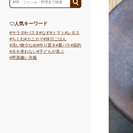
人気キーワード
サラダ
パスタ
なす
トマト
レタス
ちくわ
カニカマ
休日ごはん
洗い物少なめ
作り置き
夏バテ
節約
火を使わない
子どもが喜ぶ
野菜嫌い克服