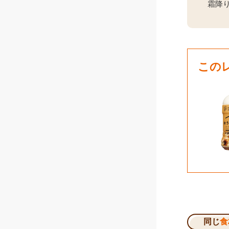
霜降
この
同じ
食