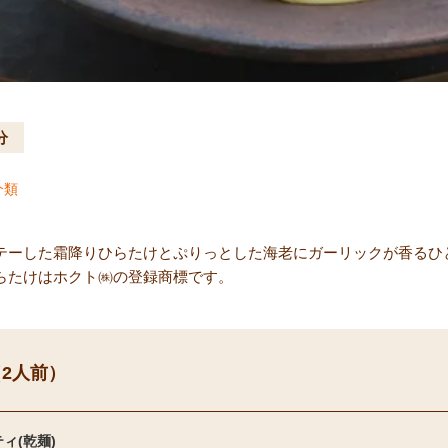
分
介類
テーした霜降りひらたけとぷりっとした海老にガーリックが香るひ
らたけはホクト㈱の登録商標です。
2人前）
ィ(乾麺)