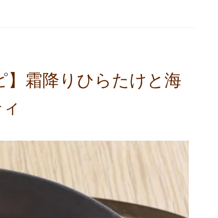
シピ】霜降りひらたけと海
ティ