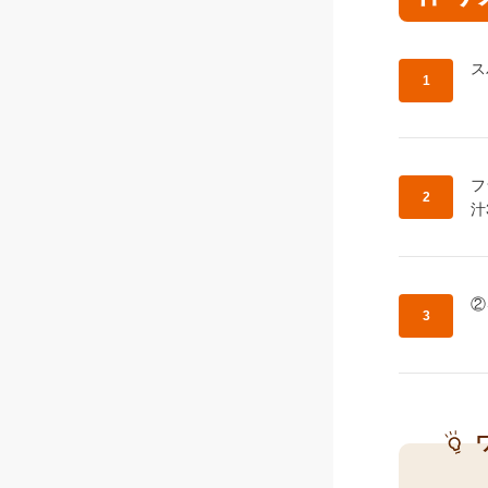
作
ス
作
フ
汁
作
②