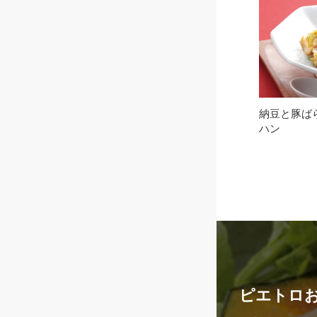
納豆と豚ば
ハン
ピエトロ