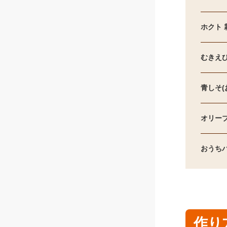
ホクト
むきえ
青しそ(
オリー
おうち
作り