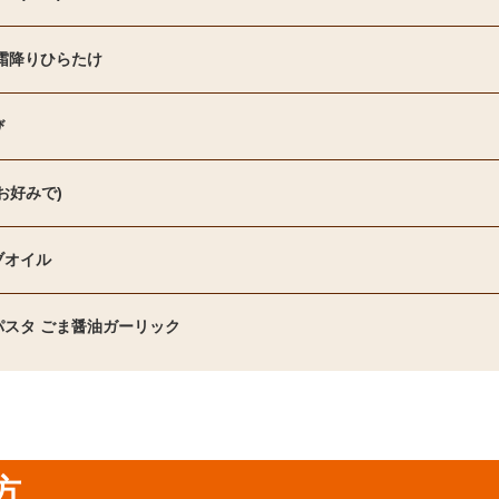
 霜降りひらたけ
び
お好みで)
ブオイル
パスタ ごま醤油ガーリック
方