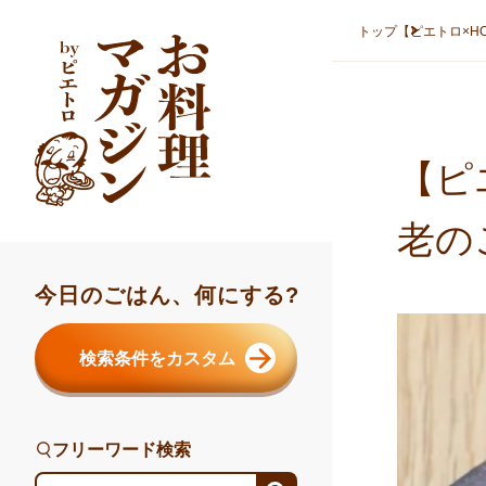
本文へスキップ
トップ
【ピエトロ×H
【ピ
老の
今日のごはん、何にする?
検索条件をカスタム
フリーワード検索
フリーワード検索