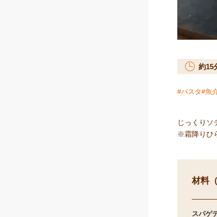
約
15
パスタ
魚
じっくりソ
※霜降りひ
材料（
スパゲテ