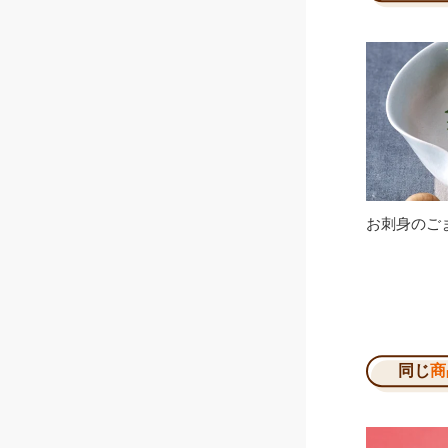
お刺身のご
同じ
商