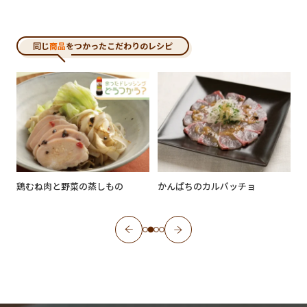
同じ
商品
をつかったこだわりのレシピ
バ
鶏むね肉と野菜の蒸しもの
かんぱちのカルパッチョ