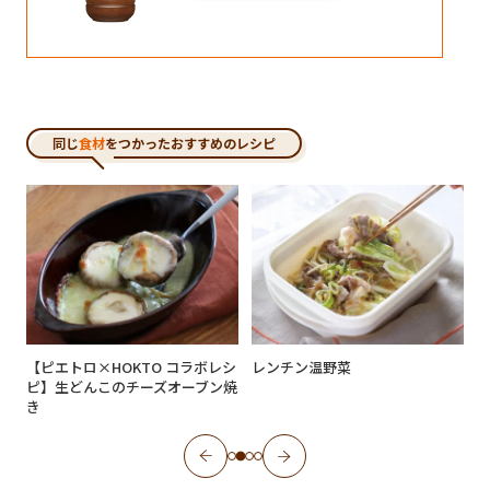
同じ
食材
をつかったおすすめのレシピ
シ
【ピエトロ×HOKTO コラボレシ
レンチン温野菜
ピ】生どんこのチーズオーブン焼
き