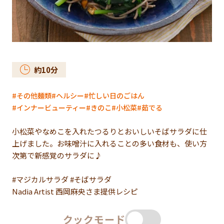
約
10
分
その他麺類
ヘルシー
忙しい日のごはん
インナービューティー
きのこ
小松菜
茹でる
小松菜やなめこを入れたつるりとおいしいそばサラダに仕
上げました。お味噌汁に入れることの多い食材も、使い方
次第で新感覚のサラダに♪
#マジカルサラダ #そばサラダ
Nadia Artist 西岡麻央さま提供レシピ
クックモード