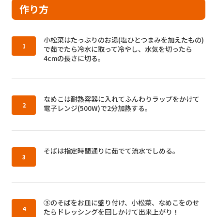
作り方
作り方1：
小松菜はたっぷりのお湯(塩ひとつまみを加えたもの)
で茹でたら冷水に取って冷やし、水気を切ったら
4cmの長さに切る。
作り方2：
なめこは耐熱容器に入れてふんわりラップをかけて
電子レンジ(500W)で2分加熱する。
作り方3：
そばは指定時間通りに茹でて流水でしめる。
作り方4：
③のそばをお皿に盛り付け、小松菜、なめこをのせ
たらドレッシングを回しかけて出来上がり！