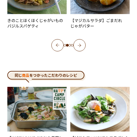
ラ
きのことほくほくじゃがいもの
【マジカルサラダ】ごまだれ
バジルスパゲティ
じゃがバター
同じ
商品
をつかったこだわりのレシピ