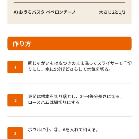
A) おうちパスタ ペペロンチーノ
大さじ2と1/2
作り方
作り方1：
新じゃがいもは皮つきのまま洗ってスライサーで千切
りにし、水に5分ほどさらして水気を切る。
作り方2：
豆苗は根本を切り落とし、3〜4等分長さに切る。
ロースハムは細切りにする。
作り方3：
ボウルに①、②、Aを入れて和える。