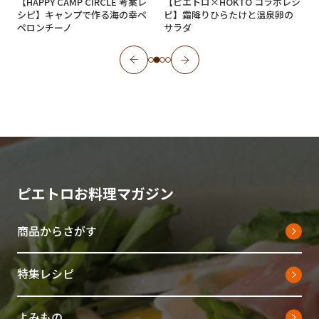
【HAPPY CAMP CIRCLE 考案レ
【ピエトロ×HOKTO コラボレシ
シピ】キャンプで作る海の幸ペ
ピ】霜降りひらたけと温泉卵の
ペロンチーノ
サラダ
ピエトロお料理マガジン
商品からさがす
特集レシピ
よみもの