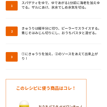
作り方1：
スパゲティをゆで、ゆであがる1分前に海老を加えゆ
でる。ザルにあけ、氷水でしめ水気を切る。
作り方2：
きゅうりは縦半分に切り、ピーラーでスライスする。
青じそはみじん切りにし、おうちパスタと混ぜる。
作り方3：
①にきゅうりを加え、②のソースをあえて出来上が
り！
このレシピに使う商品はコレ！
おうちパスタ ペペロンチーノ